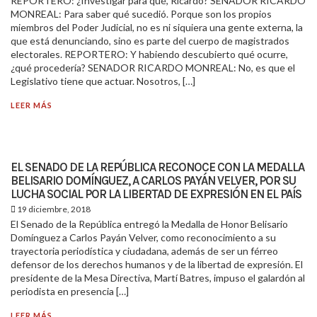
REPORTERO: ¿Investigar para qué, Ricardo? SENADOR RICARDO
MONREAL: Para saber qué sucedió. Porque son los propios
miembros del Poder Judicial, no es ni siquiera una gente externa, la
que está denunciando, sino es parte del cuerpo de magistrados
electorales. REPORTERO: Y habiendo descubierto qué ocurre,
¿qué procedería? SENADOR RICARDO MONREAL: No, es que el
Legislativo tiene que actuar. Nosotros, […]
LEER MÁS
EL SENADO DE LA REPÚBLICA RECONOCE CON LA MEDALLA
BELISARIO DOMÍNGUEZ, A CARLOS PAYÁN VELVER, POR SU
LUCHA SOCIAL POR LA LIBERTAD DE EXPRESIÓN EN EL PAÍS
19 diciembre, 2018
El Senado de la República entregó la Medalla de Honor Belisario
Domínguez a Carlos Payán Velver, como reconocimiento a su
trayectoria periodística y ciudadana, además de ser un férreo
defensor de los derechos humanos y de la libertad de expresión. El
presidente de la Mesa Directiva, Martí Batres, impuso el galardón al
periodista en presencia […]
LEER MÁS