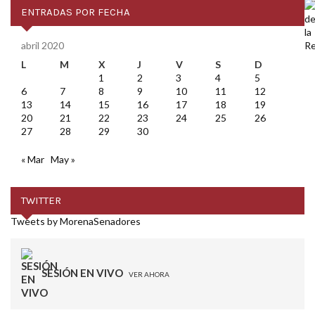
ENTRADAS POR FECHA
abril 2020
L
M
X
J
V
S
D
1
2
3
4
5
6
7
8
9
10
11
12
13
14
15
16
17
18
19
20
21
22
23
24
25
26
27
28
29
30
« Mar
May »
TWITTER
Tweets by MorenaSenadores
SESIÓN EN VIVO
VER AHORA