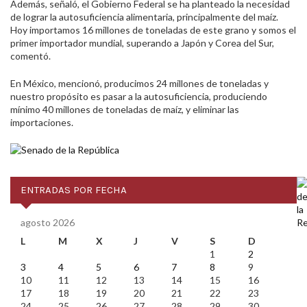
Además, señaló, el Gobierno Federal se ha planteado la necesidad
de lograr la autosuficiencia alimentaria, principalmente del maíz.
Hoy importamos 16 millones de toneladas de este grano y somos el
primer importador mundial, superando a Japón y Corea del Sur,
comentó.
En México, mencionó, producimos 24 millones de toneladas y
nuestro propósito es pasar a la autosuficiencia, produciendo
mínimo 40 millones de toneladas de maíz, y eliminar las
importaciones.
ENTRADAS POR FECHA
agosto 2026
L
M
X
J
V
S
D
1
2
3
4
5
6
7
8
9
10
11
12
13
14
15
16
17
18
19
20
21
22
23
24
25
26
27
28
29
30