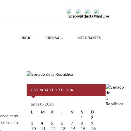
INICIO
PRENSA
INTEGRANTES
ENTRADAS POR FECHA
agosto 2026
L
M
X
J
V
S
D
honda
crisis
1
2
3
4
5
6
7
8
9
delante. Lo
10
11
12
13
14
15
16
.