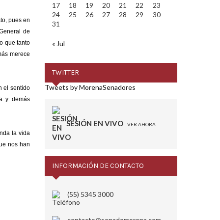
17
18
19
20
21
22
23
24
25
26
27
28
29
30
sto, pues en
31
 General de
o que tanto
« Jul
emás merece
TWITTER
Tweets by MorenaSenadores
 el sentido
sa y demás
SESIÓN EN VIVO
VER AHORA
nda la vida
que nos han
INFORMACIÓN DE CONTACTO
(55) 5345 3000
contacto@senadomorena.com