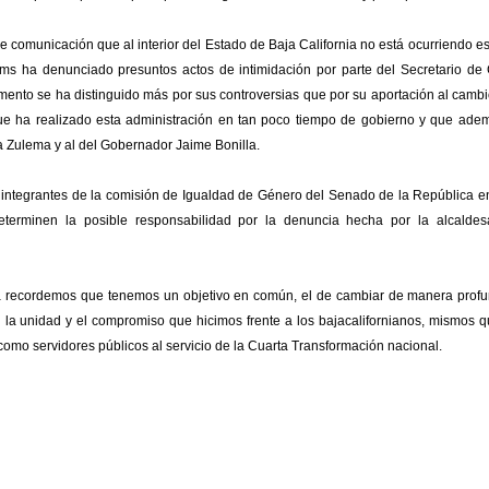
e comunicación que al interior del Estado de Baja California no está ocurriendo e
ms ha denunciado presuntos actos de intimidación por parte del Secretario de
nto se ha distinguido más por sus controversias que por su aportación al cambi
o que ha realizado esta administración en tan poco tiempo de gobierno y que ad
a Zulema y al del Gobernador Jaime Bonilla.
s integrantes de la comisión de Igualdad de Género del Senado de la República en
eterminen la posible responsabilidad por la denuncia hecha por la alcalde
recordemos que tenemos un objetivo en común, el de cambiar de manera profu
 la unidad y el compromiso que hicimos frente a los bajacalifornianos, mismos 
mo servidores públicos al servicio de la Cuarta Transformación nacional.