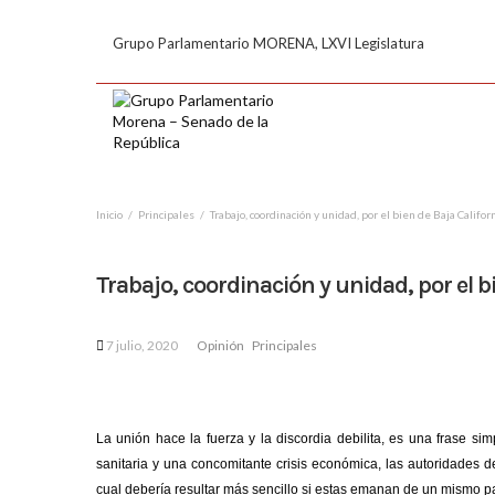
Grupo Parlamentario MORENA, LXVI Legislatura
Inicio
Principales
Trabajo, coordinación y unidad, por el bien de Baja Califor
Trabajo, coordinación y unidad, por el b
7 julio, 2020
Opinión
Principales
La unión
hace la fuerza y la discordia debilita, es una frase s
sanitaria y una concomitante crisis económica, las autoridades 
cual debería resultar más sencillo si estas emanan de un mismo pa