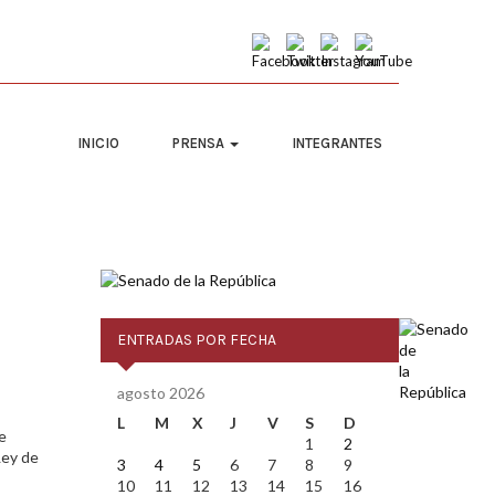
INICIO
PRENSA
INTEGRANTES
ENTRADAS POR FECHA
agosto 2026
L
M
X
J
V
S
D
e
1
2
Ley de
3
4
5
6
7
8
9
10
11
12
13
14
15
16