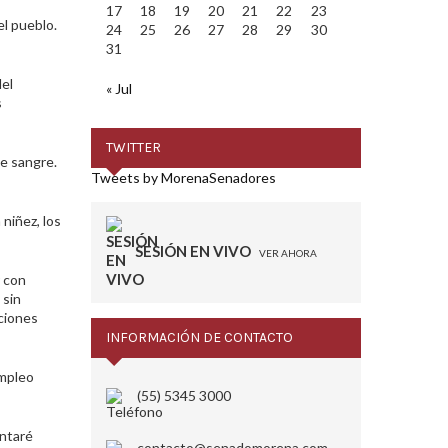
17
18
19
20
21
22
23
el pueblo.
24
25
26
27
28
29
30
31
del
« Jul
s
TWITTER
de sangre.
Tweets by MorenaSenadores
niñez, los
SESIÓN EN VIVO
VER AHORA
 con
 sin
aciones
INFORMACIÓN DE CONTACTO
empleo
(55) 5345 3000
entaré
contacto@senadomorena.com