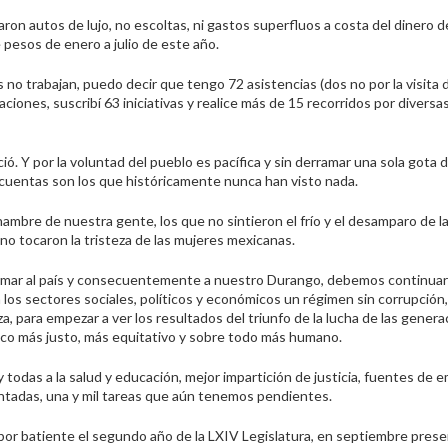
ron autos de lujo, no escoltas, ni gastos superfluos a costa del dinero d
 pesos de enero a julio de este año.
no trabajan, puedo decir que tengo 72 asistencias (dos no por la visita 
ciones, suscribí 63 iniciativas y realice más de 15 recorridos por diversa
ó. Y por la voluntad del pueblo es pacífica y sin derramar una sola gota 
e cuentas son los que históricamente nunca han visto nada.
mbre de nuestra gente, los que no sintieron el frío y el desamparo de la 
e no tocaron la tristeza de las mujeres mexicanas.
ormar al país y consecuentemente a nuestro Durango, debemos continuar
 los sectores sociales, políticos y económicos un régimen sin corrupción,
a, para empezar a ver los resultados del triunfo de la lucha de las gener
xico más justo, más equitativo y sobre todo más humano.
todas a la salud y educación, mejor impartición de justicia, fuentes de 
entadas, una y mil tareas que aún tenemos pendientes.
ambor batiente el segundo año de la LXIV Legislatura, en septiembre pres