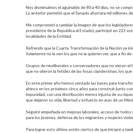
Nos disminuimos el aguinaldo de 80 a 40 días, no se compra
Lo anterior permitió que el Senado ahorrara mil millones de
Me comprometí a cambiar la imagen de que los legisladores 
presidente de la Republica al Estado), participé en 222 vota
localidades de la Entidad.
Refrendo que la Cuarta Transformación de la Nación ya inici
Solamente no la ven los que no la quieren ver, que a fin d
Grupos de neoliberales y conservadores que no vieron el ha
que no olieron la fetidez de las fosas clandestinas, los qu
En este primer año hemos sentado las bases para transf
ahínco en los próximos cinco años para construir junto con
impunidad, con una distribución menos injusta de su riquez
que dejaron su vida, libertad y esfuerzo en aras de un Mé
Seguiré empeñada en mejoras laborales, acceso de todos y 
para los jóvenes, defensa de los migrantes y mujeres viol
Para lograr esto último estén ciertos de que iniciaré a t