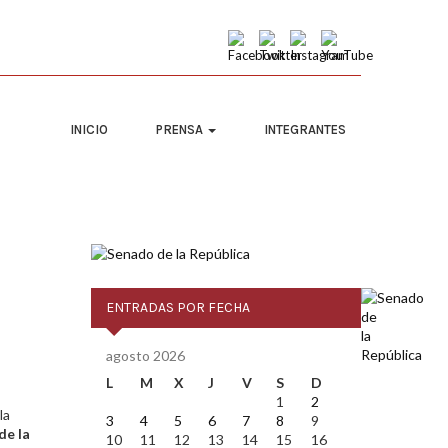
INICIO
PRENSA
INTEGRANTES
ENTRADAS POR FECHA
agosto 2026
L
M
X
J
V
S
D
1
2
la
3
4
5
6
7
8
9
de la
10
11
12
13
14
15
16