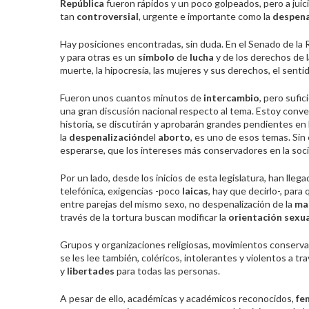
República
fueron rápidos y un poco golpeados, pero a juici
tan
controversial
, urgente e importante como la
despena
Hay posiciones encontradas, sin duda. En el Senado de la 
y para otras es un
símbolo
de
lucha
y de los derechos de l
muerte, la hipocresía, las mujeres y sus derechos, el sent
Fueron unos cuantos minutos de
intercambio
, pero sufi
una gran discusión nacional respecto al tema. Estoy conve
historia, se discutirán y aprobarán grandes pendientes en
la
despenalización
del
aborto
, es uno de esos temas. Si
esperarse, que los intereses más conservadores en la soc
Por un lado, desde los inicios de esta legislatura, han lleg
telefónica, exigencias -poco
laicas
, hay que decirlo-, para
entre parejas del mismo sexo, no despenalización de la
ma
través de la tortura buscan modificar la
orientación sexu
Grupos y organizaciones religiosas, movimientos conserv
se les lee también, coléricos, intolerantes y violentos a
y
libertades
para todas las personas.
A pesar de ello, académicas y académicos reconocidos,
fem