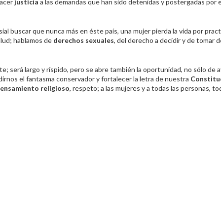
hacer
justicia
a las demandas que han sido detenidas y postergadas por e
al buscar que nunca más en éste país, una mujer pierda la vida por pract
salud; hablamos de
derechos sexuales
, del derecho a decidir y de tomar 
e; será largo y ríspido, pero se abre también la oportunidad, no sólo de 
dirnos el fantasma conservador y fortalecer la letra de nuestra
Constitu
ensamiento religioso
, respeto; a las mujeres y a todas las personas, to