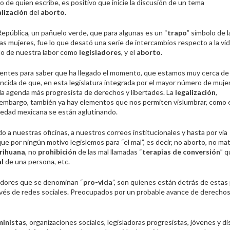
o de quien escribe, es positivo que inicie la discusión de un tema
lización
del
aborto
.
República, un pañuelo verde, que para algunas es un “
trapo
” símbolo de 
as mujeres, fue lo que desató una serie de intercambios respecto a la vida
ido de nuestra labor como
legisladores
, y el
aborto
.
cientes para saber que ha llegado el momento, que estamos muy cerca de i
ncida de que, en esta legislatura integrada por el mayor número de mujer
 la agenda más progresista de derechos y libertades. La
legalización
,
n embargo, también ya hay elementos que nos permiten vislumbrar, como 
iedad mexicana se están aglutinando.
ado a nuestras oficinas, a nuestros correos institucionales y hasta por vía
 que por ningún motivo legislemos para “el mal”, es decir, no aborto, no ma
rihuana
, no
prohibición
de las mal llamadas “
terapias de conversión
” q
al
de una persona, etc.
adores que se denominan “
pro-vida
”, son quienes están detrás de estas
 través de redes sociales. Preocupados por un probable avance de derecho
inistas
, organizaciones sociales, legisladoras progresistas, jóvenes y di