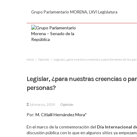
Grupo Parlamentario MORENA, LXVI Legislatura
Inicio
Opinión
Legislar, ¿para nuestras creencias o para derechos de las pe
Legislar, ¿para nuestras creencias o pa
personas?
16 marzo, 2019
Opinión
Por:
M. Citlalli Hernández Mora
*
En el marco de la conmemoración del
Día Internacional d
discusión pública con lo que en algunos sitios ya empezam