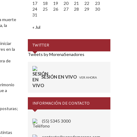
17
18
19
20
21
22
23
24
25
26
27
28
29
30
31
la muerte
, la
« Jul
niciar
TWITTER
es en la
Tweets by MorenaSenadores
era de
SESIÓN EN VIVO
VER AHORA
trimonio
ue a
INFORMACIÓN DE CONTACTO
 posturas;
s
(55) 5345 3000
stintas
contacto@senadomorena.com