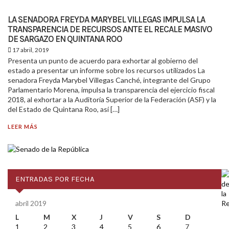
LA SENADORA FREYDA MARYBEL VILLEGAS IMPULSA LA
TRANSPARENCIA DE RECURSOS ANTE EL RECALE MASIVO
DE SARGAZO EN QUINTANA ROO
17 abril, 2019
Presenta un punto de acuerdo para exhortar al gobierno del
estado a presentar un informe sobre los recursos utilizados La
senadora Freyda Marybel Villegas Canché, integrante del Grupo
Parlamentario Morena, impulsa la transparencia del ejercicio fiscal
2018, al exhortar a la Auditoría Superior de la Federación (ASF) y la
del Estado de Quintana Roo, así […]
LEER MÁS
ENTRADAS POR FECHA
abril 2019
L
M
X
J
V
S
D
1
2
3
4
5
6
7