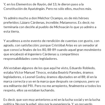
Y, en los Elementos de Rayón, del 13, le dieron paso a la
Constitución de Apatzingán. Pero no sólo ellos, muchos más.
Yo admiro mucho a don Melchor Ocampo, es de mis héroes
preferidos; Lázaro Cárdenas, increíble; Matamoros. Es decir, no
terminaría con decirle al pueblo de Michoacán lo que yo admiro a
esta tierra.
Y acudimos a este evento de rendición de cuentas con gusto, con
agrado, con satisfacción; porque Cristóbal Arias es un senador al
que conocí a finales de los 80, 88-89 cuando aquel gran movimiento
que encabezó el ingeniero Cárdenas y, compartimos
responsabilidades como legisladores.
Ahí estaban algunos de los que aquí he visto, Eduardo Robledo,
estaba Víctor Manuel Tinoco, estaba Beatriz Paredes, éramos
legisladores, o Leonel Godoy, éramos diputados en el 88; él en la
marca correcta y yo en la marca que después se compuso, pero yo
era militante del PRI. Pero no me arrepiento, finalmente a todos los
respeto, ellos ya estaban luchando.
Es decir, que son muy anteriores a mí en la lucha social y en la lucha
política. No por la edad, sino por la experiencia. Y, yo recuerdo