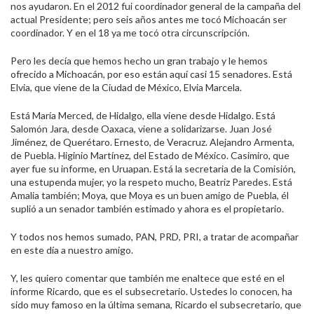
nos ayudaron. En el 2012 fui coordinador general de la campaña del
actual Presidente; pero seis años antes me tocó Michoacán ser
coordinador. Y en el 18 ya me tocó otra circunscripción.
Pero les decía que hemos hecho un gran trabajo y le hemos
ofrecido a Michoacán, por eso están aquí casi 15 senadores. Está
Elvia, que viene de la Ciudad de México, Elvia Marcela.
Está María Merced, de Hidalgo, ella viene desde Hidalgo. Está
Salomón Jara, desde Oaxaca, viene a solidarizarse. Juan José
Jiménez, de Querétaro. Ernesto, de Veracruz. Alejandro Armenta,
de Puebla. Higinio Martínez, del Estado de México. Casimiro, que
ayer fue su informe, en Uruapan. Está la secretaria de la Comisión,
una estupenda mujer, yo la respeto mucho, Beatriz Paredes. Está
Amalia también; Moya, que Moya es un buen amigo de Puebla, él
suplió a un senador también estimado y ahora es el propietario.
Y todos nos hemos sumado, PAN, PRD, PRI, a tratar de acompañar
en este día a nuestro amigo.
Y, les quiero comentar que también me enaltece que esté en el
informe Ricardo, que es el subsecretario. Ustedes lo conocen, ha
sido muy famoso en la última semana, Ricardo el subsecretario, que