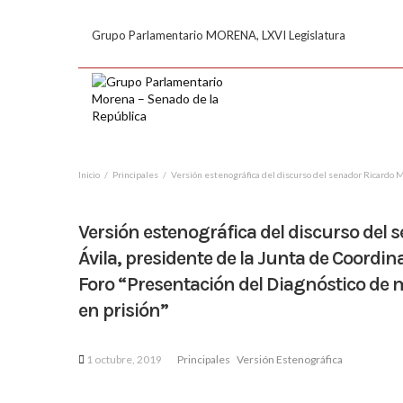
Grupo Parlamentario MORENA, LXVI Legislatura
Inicio
Principales
Versión estenográfica del discurso del senador Ricardo M
Versión estenográfica del discurso del
Ávila, presidente de la Junta de Coordina
Foro “Presentación del Diagnóstico de 
en prisión”
1 octubre, 2019
Principales
Versión Estenográfica