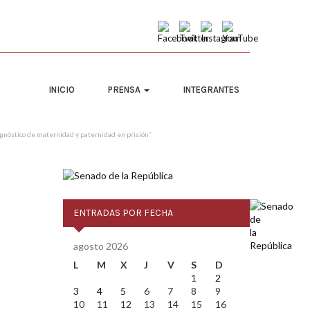
INICIO
PRENSA
INTEGRANTES
iagnóstico de maternidad y paternidad en prisión”
ENTRADAS POR FECHA
agosto 2026
L
M
X
J
V
S
D
1
2
3
4
5
6
7
8
9
10
11
12
13
14
15
16