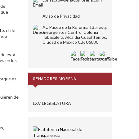
 de
s que
Aviso de Privacidad
Av. Paseo de la Reforma 135, esq.
e, el de
Insurgentes Centro, Colonia
ando
Tabacalera, Alcaldía Cuauhtémoc,
Ciudad de México C.P. 06030
rio está
es en los
porque es
SENADORES MORENA
quieren de
LXV LEGISLATURA
es,