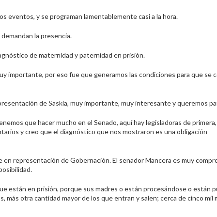
s eventos, y se programan lamentablemente casi a la hora.
s demandan la presencia.
iagnóstico de maternidad y paternidad en prisión.
uy importante, por eso fue que generamos las condiciones para que se c
presentación de Saskia, muy importante, muy interesante y queremos par
enemos que hacer mucho en el Senado, aquí hay legisladoras de primera,
tarios y creo que el diagnóstico que nos mostraron es una obligación
ene en representación de Gobernación. El senador Mancera es muy comp
osibilidad.
 que están en prisión, porque sus madres o están procesándose o están 
, más otra cantidad mayor de los que entran y salen; cerca de cinco mil