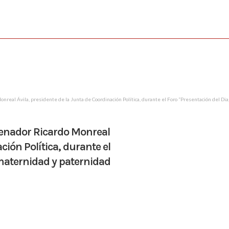
onreal Ávila, presidente de la Junta de Coordinación Política, durante el Foro “Presentación del D
 senador Ricardo Monreal
ción Política, durante el
maternidad y paternidad