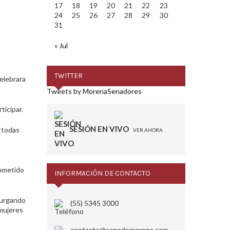
17
18
19
20
21
22
23
24
25
26
27
28
29
30
31
« Jul
TWITTER
elebrara
Tweets by MorenaSenadores
ticipar.
SESIÓN EN VIVO
 todas
VER AHORA
rometido
INFORMACIÓN DE CONTACTO
purgando
(55) 5345 3000
 mujeres
contacto@senadomorena.com