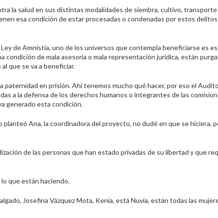
ra la salud en sus distintas modalidades de siembra, cultivo, transporte
tienen esa condición de estar procesadas o condenadas por estos delito
Ley de Amnistía, uno de los universos que contempla beneficiarse es est
na condición de mala asesoría o mala representación jurídica, están purg
al que se va a beneficiar.
 la paternidad en prisión. Ahí tenemos mucho qué hacer, por eso el Audito
das a la defensa de los derechos humanos o integrantes de las comision
ya generado esta condición.
 lo planteó Ana, la coordinadora del proyecto, no dudé en que se hiciera, 
lización de las personas que han estado privadas de su libertad y que re
 lo que están haciendo.
lgado, Josefina Vázquez Mota, Kenia, está Nuvia, están todas las mujer