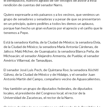
el beneplácito, nuestro agrado de ser testigos de asistir a esta
rendición de cuentas del senador Narro.
Quiero expresarle a mis paisanos y a los vecinos, que venimos un
grupo de senadores y senadoras y a pesar de que se presentaron
en un principio, quiero pedirles a todos les demos un aplauso,
porque han hecho un gran esfuerzo por el aprecio y el cariño que le
tenemos a Pepe.
Está la senadora Kathia, de la Ciudad de México; la senadora Elvia,
de la Ciudad de México; la senadora María Antonia Cárdenas, de
Jalisco; Malú Mícher, de Guanajuato; la senadora Blanca Peña, de
Michoacán; el senador Alejandro Armenta, de Puebla; el senador
Américo Villarreal, de Tamaulipas.
El senador José Luis Pech, de Quintana Roo; la senadora Xóchitl
Gálvez, de la Ciudad de México y de Hidalgo, y el senador Juan
Antonio Martín del Campo, compañero vecino de Aguascalientes.
Hay también un grupo de diputados federales, de diputados
locales, el presidente del Congreso local; el rector de la
Universidad de Zacatecas, el rector de la Narro.