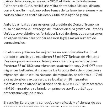
países de la región, en mayo de 2019, el Ministro de Relaciones
Exteriores de Cuba, realizó una visita de trabajo a México, dialogó
con el Canciller mexicano sobre temas de turismo, inversiones y las
causas comunes entre México y Cuba en la agenda global.
Ante los embates y agresiones del presidente Donald Trump, se
puso en marcha la Estrategia de Protección al Migrante en Estados
Unidos, cuyo objetivo es fortalecer la red de abogados consultores
en el país vecino para brindar asesoría legal a mayor número de
connacionales.
En el nuevo gobierno, los migrantes no son criminalizados. En el
período en análisis se expidieron 35 mil 977 Tarjetas de Visitante
Regional para nacionales de los países con los que compartimos
frontera: 33 mil 880 para migrantes guatemaltecos y 2 mil 097 para
migrantes beliceños. A través de los Grupos Beta de Protección a
migrantes, del Instituto Nacional de Migración, se orientó a 117 mil
272 nacionales y extranjeros; se localizaron 18 migrantes
extraviados; se ofreció asistencia social a 83 mil 928; se rescataron
mil 416 migrantes y se brindaron primeros auxilios a 117 que
presentaban alguna lesión.
El canciller Ebrard se ha conducido con eficacia y eficiencia, de eso
podemos dar testimonio en el Senado. En el proceso de