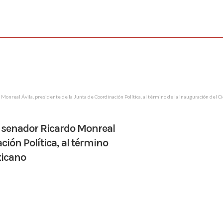
 Monreal Ávila, presidente de la Junta de Coordinación Política, al término de la inauguración del C
al senador Ricardo Monreal
ción Política, al término
xicano