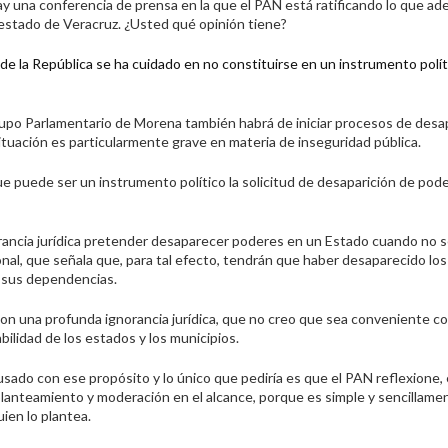
ay una conferencia de prensa en la que el PAN está ratificando lo que ad
l estado de Veracruz. ¿Usted qué opinión tiene?
de la República se ha cuidado en no constituirse en un instrumento polít
Grupo Parlamentario de Morena también habrá de iniciar procesos de desa
tuación es particularmente grave en materia de inseguridad pública.
ue puede ser un instrumento político la solicitud de desaparición de pod
rancia jurídica pretender desaparecer poderes en un Estado cuando no 
nal, que señala que, para tal efecto, tendrán que haber desaparecido los
y sus dependencias.
con una profunda ignorancia jurídica, que no creo que sea conveniente con
lidad de los estados y los municipios.
sado con ese propósito y lo único que pediría es que el PAN reflexione, 
planteamiento y moderación en el alcance, porque es simple y sencillame
uien lo plantea.