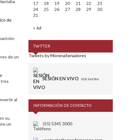
elantaba
17
18
19
20
21
22
23
24
25
26
27
28
29
30
31
ico de
« Jul
parición
TWITTER
Tweets by MorenaSenadores
eres de un
se
SESIÓN EN VIVO
VER AHORA
 tres
vertir al
INFORMACIÓN DE CONTACTO
es su
(55) 5345 3000
nte un
contacto@senadomorena.com