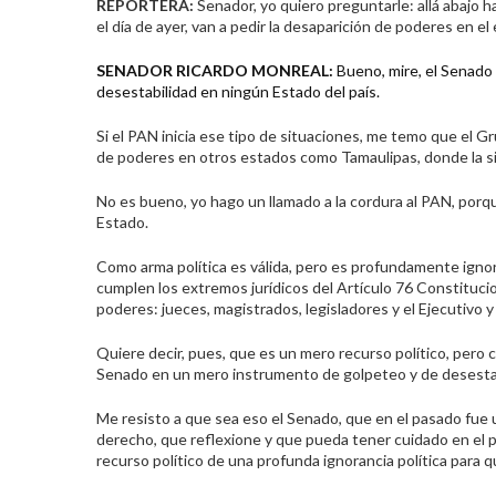
REPORTERA:
Senador, yo quiero preguntarle: allá abajo h
el día de ayer, van a pedir la desaparición de poderes en e
SENADOR RICARDO MONREAL:
Bueno, mire, el Senado 
desestabilidad en ningún Estado del país.
Si el PAN inicia ese tipo de situaciones, me temo que el 
de poderes en otros estados como Tamaulipas, donde la si
No es bueno, yo hago un llamado a la cordura al PAN, porq
Estado.
Como arma política es válida, pero es profundamente igno
cumplen los extremos jurídicos del Artículo 76 Constitucio
poderes: jueces, magistrados, legisladores y el Ejecutivo 
Quiere decir, pues, que es un mero recurso político, pero 
Senado en un mero instrumento de golpeteo y de desestabi
Me resisto a que sea eso el Senado, que en el pasado fue u
derecho, que reflexione y que pueda tener cuidado en el 
recurso político de una profunda ignorancia política para q