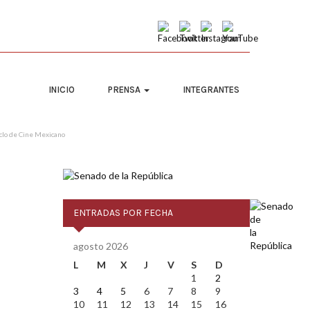
INICIO
PRENSA
INTEGRANTES
iclo de Cine Mexicano
ENTRADAS POR FECHA
agosto 2026
L
M
X
J
V
S
D
1
2
3
4
5
6
7
8
9
10
11
12
13
14
15
16