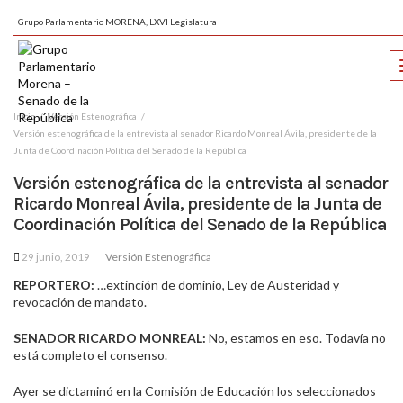
Grupo Parlamentario MORENA, LXVI Legislatura
Inicio
Versión Estenográfica
Versión estenográfica de la entrevista al senador Ricardo Monreal Ávila, presidente de la
Junta de Coordinación Política del Senado de la República
Versión estenográfica de la entrevista al senador
Ricardo Monreal Ávila, presidente de la Junta de
Coordinación Política del Senado de la República
29 junio, 2019
Versión Estenográfica
REPORTERO:
…extinción de dominio, Ley de Austeridad y
revocación de mandato.
SENADOR RICARDO MONREAL:
No, estamos en eso. Todavía no
está completo el consenso.
Ayer se dictaminó en la Comisión de Educación los seleccionados