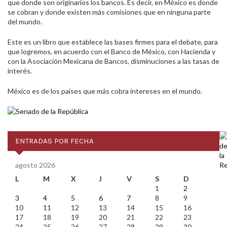
que donde son originarios los bancos. Es decir, en México es donde
se cobran y donde existen más comisiones que en ninguna parte
del mundo.
Este es un libro que establece las bases firmes para el debate, para
que logremos, en acuerdo con el Banco de México, con Hacienda y
con la Asociación Mexicana de Bancos, disminuciones a las tasas de
interés.
México es de los países que más cobra intereses en el mundo.
ENTRADAS POR FECHA
agosto 2026
L
M
X
J
V
S
D
1
2
3
4
5
6
7
8
9
10
11
12
13
14
15
16
17
18
19
20
21
22
23
24
25
26
27
28
29
30