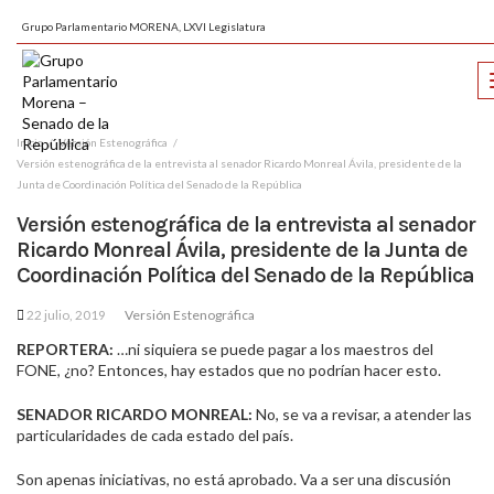
Grupo Parlamentario MORENA, LXVI Legislatura
Inicio
Versión Estenográfica
Versión estenográfica de la entrevista al senador Ricardo Monreal Ávila, presidente de la
Junta de Coordinación Política del Senado de la República
Versión estenográfica de la entrevista al senador
Ricardo Monreal Ávila, presidente de la Junta de
Coordinación Política del Senado de la República
22 julio, 2019
Versión Estenográfica
REPORTERA:
…ni siquiera se puede pagar a los maestros del
FONE, ¿no? Entonces, hay estados que no podrían hacer esto.
SENADOR RICARDO MONREAL:
No, se va a revisar, a atender las
particularidades de cada estado del país.
Son apenas iniciativas, no está aprobado. Va a ser una discusión