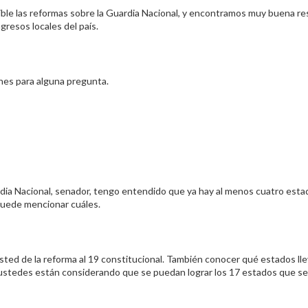
ible las reformas sobre la Guardia Nacional, y encontramos muy buena r
resos locales del país.
nes para alguna pregunta.
rdia Nacional, senador, tengo entendido que ya hay al menos cuatro esta
puede mencionar cuáles.
usted de la reforma al 19 constitucional. También conocer qué estados ll
o ustedes están considerando que se puedan lograr los 17 estados que se