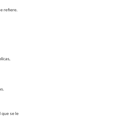
e refiere.
licas,
as.
 que se le