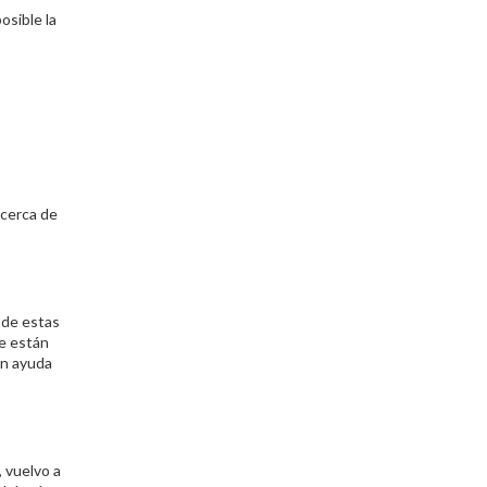
osible la
 cerca de
 de estas
ue están
én ayuda
 vuelvo a