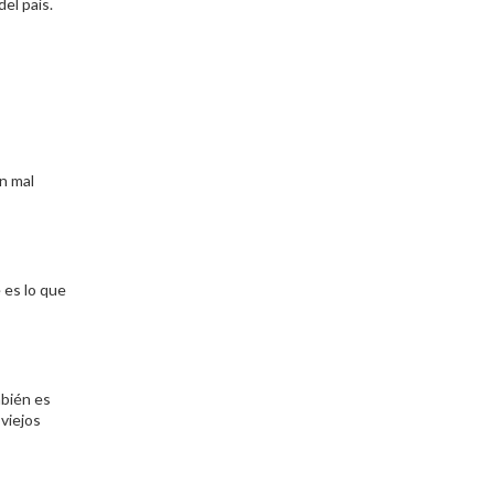
el país.
un mal
 es lo que
mbién es
viejos