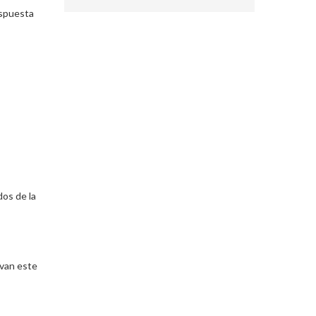
espuesta
dos de la
evan este