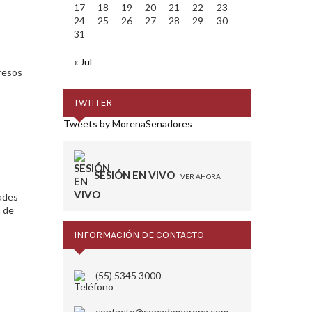
17
18
19
20
21
22
23
24
25
26
27
28
29
30
31
« Jul
resos
TWITTER
Tweets by MorenaSenadores
SESIÓN EN VIVO
VER AHORA
dades
a de
INFORMACIÓN DE CONTACTO
(55) 5345 3000
contacto@senadomorena.com