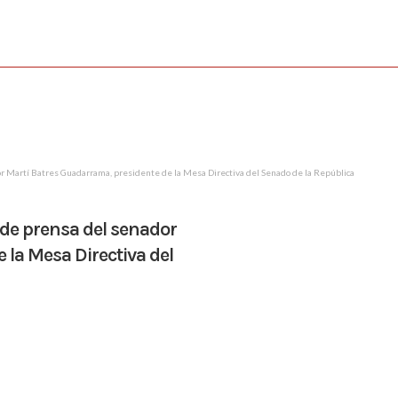
or Martí Batres Guadarrama, presidente de la Mesa Directiva del Senado de la República
 de prensa del senador
 la Mesa Directiva del