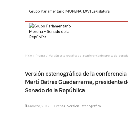
Grupo Parlamentario MORENA, LXVI Legislatura
Inicio
Prensa
Versión estenográfica de la conferencia de prensa del senad
Versión estenográfica de la conferencia
Martí Batres Guadarrama, presidente de
Senado de la República
4 marzo, 2019
Prensa
Versión Estenográfica