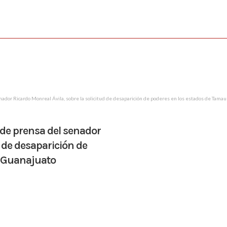
nador Ricardo Monreal Ávila, sobre la solicitud de desaparición de poderes en los estados de Tamau
 de prensa del senador
d de desaparición de
y Guanajuato