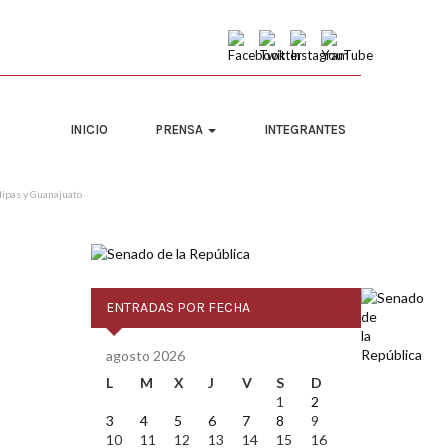
INICIO
PRENSA
INTEGRANTES
lipas y Guanajuato
ENTRADAS POR FECHA
agosto 2026
L
M
X
J
V
S
D
1
2
3
4
5
6
7
8
9
10
11
12
13
14
15
16