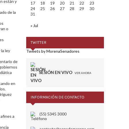
n están y
17
18
19
20
21
22
23
24
25
26
27
28
29
30
ado de la
31
s
os
« Jul
ran o
des
TWITTER
la ley
Tweets by MorenaSenadores
entario de
 gobiernos
SESIÓN EN VIVO
diática
VER AHORA
atando en
dos.
dríguez
INFORMACIÓN DE CONTACTO
n
(55) 5345 3000
afines a
encia
contacto@senadomorena.com