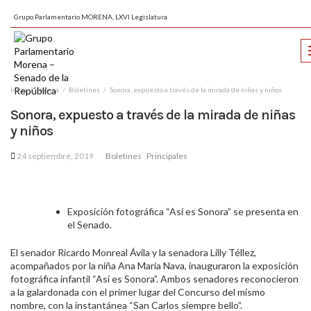
Grupo Parlamentario MORENA, LXVI Legislatura
Inicio
Prensa
Boletines
Sonora, expuesto a través de la mirada de niñas y niños
Sonora, expuesto a través de la mirada de niñas
y niños
24 septiembre, 2019
Boletines
Principales
Exposición fotográfica “Así es Sonora” se presenta en
el Senado.
El senador Ricardo Monreal Ávila y la senadora Lilly Téllez,
acompañados por la niña Ana María Nava, inauguraron la exposición
fotográfica infantil “Así es Sonora”. Ambos senadores reconocieron
a la galardonada con el primer lugar del Concurso del mismo
nombre, con la instantánea “San Carlos siempre bello”.