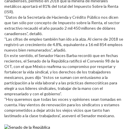
canadienses, permitió en 2018 que la minería de minerales
metálicos aportará el 81% del total del Impuesto Sobre la Renta
(ISR).
“Datos de la Secretaría de Hacienda y Crédito Público nos dicen
que tan sólo por concepto de Impuesto sobre la Renta, el sector
extractivo recaudó el año pasado 2 mil 450 millones de dólares
canadienses”, detalló.
“Las cifras de empleo también han ido a la alza. Al cierre de 2018 se
registró un crecimiento de 4.8%, equivalente a 16 mil 854 empleos
nuevos bien remunerados”, añadió.
En este sentido, el Senador Haces Barba recordó que en fechas
recientes, el Senado de la República ratificó el Convenio 98 de la
OIT, con el que México reafirma su compromiso por respetar y
fortalecer la vida sindical, y los derechos de los trabajadores
mexicanos, pues dijo “éstos se suman con entusiasmo a la
participación a la vida laboral y a las prácticas democráticas para
elegir a sus líderes sindicales, trabajar de la mano con el
empresariado y con el gobierno”.
“Hoy queremos que todas las voces y opiniones sean tomadas en
cuenta. Hay vientos de renovación para los sindicatos y estamos
comprometidos a dejar atrás los viejos vicios que tanto han
lastimado a la clase trabajadora”, aseveró el Senador mexicano.