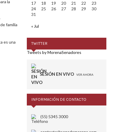
ara la
17
18
19
20
21
22
23
24
25
26
27
28
29
30
31
y
de familia
« Jul
ta es una
TWITTER
Tweets by MorenaSenadores
SESIÓN EN VIVO
VER AHORA
INFORMACIÓN DE CONTACTO
(55) 5345 3000
contacto@senadomorena.com