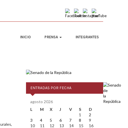
INICIO
PRENSA
INTEGRANTES
ENTRADAS POR FECHA
agosto 2026
L
M
X
J
V
S
D
1
2
3
4
5
6
7
8
9
urales,
10
11
12
13
14
15
16