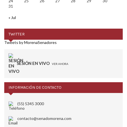
24
25
26
27
28
29
30
31
« Jul
TWITTER
Tweets by MorenaSenadores
SESIÓN EN VIVO
VER AHORA
INFORMACIÓN DE CONTACTO
(55) 5345 3000
contacto@senadomorena.com