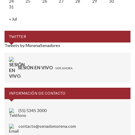
24
25
26
27
28
29
30
31
« Jul
TWITTER
Tweets by MorenaSenadores
SESIÓN EN VIVO
VER AHORA
INFORMACIÓN DE CONTACTO
(55) 5345 3000
contacto@senadomorena.com