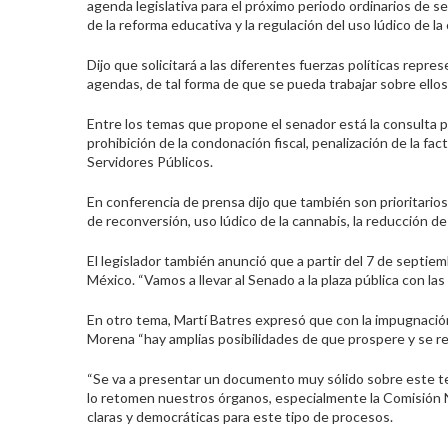
agenda legislativa para el próximo periodo ordinarios de 
de la reforma educativa y la regulación del uso lúdico de la
Dijo que solicitará a las diferentes fuerzas políticas rep
agendas, de tal forma de que se pueda trabajar sobre ello
Entre los temas que propone el senador est
á
la consulta p
prohibición de la condonación fiscal, penalización de la f
Servidores Públicos.
En conferencia de prensa dijo que también son prioritarios 
de reconversión, uso lúdico de la cannabis, la reducción de 
El legislador también anunció que a partir del 7 de septiem
México. “Vamos a llevar al Senado a la plaza pública con la
En otro tema, Martí Batres expresó que con la impugnació
Morena “h
ay amplias posibilidades de que prospere y se re
“Se va a presentar un documento muy sólido sobre este t
lo retomen nuestros órganos, especialmente la Comisión N
claras y democráticas para este tipo de procesos.