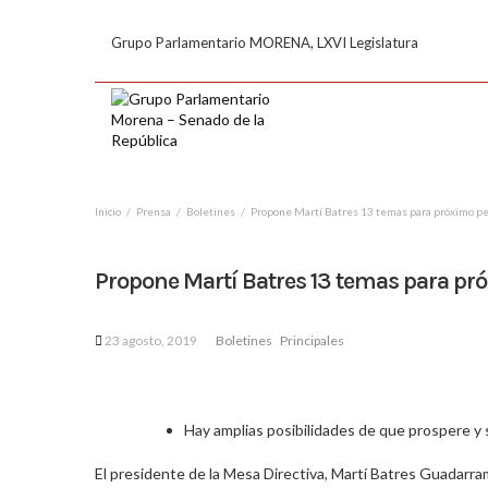
Grupo Parlamentario MORENA, LXVI Legislatura
Inicio
Prensa
Boletines
Propone Martí Batres 13 temas para próximo pe
Propone Martí Batres 13 temas para pró
23 agosto, 2019
Boletines
Principales
Hay amplias posibilidades de que prospere y s
El presidente de la Mesa Directiva, Martí Batres Guadarr