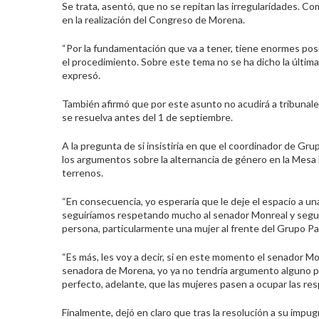
Se trata, asentó, que no se repitan las irregularidades
.
C
om
en la realización del Congreso de Morena.
“Por la fundamentación que va a tener, tiene enormes posi
el procedimiento. Sobre este tema no se ha dicho la última
expresó.
También afirmó que por este asunto no acudirá a tribunal
se resuelva antes del 1 de septiembre.
A la pregunta de si insistiría en que el coordinador de G
los argumentos sobre la alternancia de género en la Mesa 
terrenos.
“En consecuencia, yo esperaría que le deje el espacio a u
seguiríamos respetando mucho al senador Monreal y segui
persona, particularmente una mujer al frente del
G
rupo
P
a
“Es más, les voy a decir, si en este momento el senador M
senadora de Morena, yo ya no tendría argumento alguno par
perfecto, adelante, que las mujeres pasen a ocupar las res
Finalmente, dejó en claro que tras la resolución a su impugn