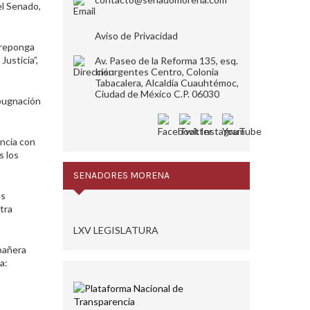
el Senado,
Aviso de Privacidad
 reponga
usticia”,
Av. Paseo de la Reforma 135, esq.
Insurgentes Centro, Colonia
Tabacalera, Alcaldía Cuauhtémoc,
Ciudad de México C.P. 06030
pugnación
encia con
s los
SENADORES MORENA
as
tra
LXV LEGISLATURA
mpañera
a: