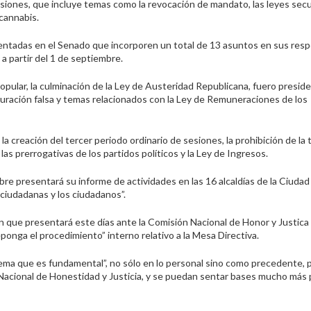
sesiones, que incluye temas como la revocación de mandato, las leyes sec
 cannabis.
resentadas en el Senado que incorporen un total de 13 asuntos en sus res
s
a partir d
el 1 de septiembre.
opular, la culminación de la Ley de Austeridad Republicana, fuero preside
acturación falsa y temas relacionados con la Ley de Remuneraciones de los
la creación del tercer periodo ordinario de sesiones, la prohibición de la 
las prerrogativas de los partidos políticos y la Ley de Ingresos.
bre presentará su informe de actividades en las 16 alcaldías de la Ciudad
s ciudadanas y los ciudadanos”.
n que presentará este días ante la Comisión Nacional de Honor y Justica
ponga el procedimiento” interno relativo a la Mesa Directiva.
ema que es fundamental”, no sólo en lo personal sino como precedente,
acional de Honestidad y Justicia, y se puedan sentar bases mucho más 