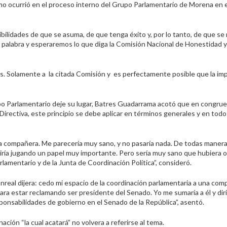
o ocurrió en
el
proceso interno del Grupo Parlamentario de Morena en 
bilidades de que se asuma, de que tenga éxito y, por lo tanto, de que se
 palabra y esperaremos lo que diga la Comisión Nacional de Honestidad y J
es
.
S
olamente
a
la
citada
Comisión y
es perfectamente posible que la im
rupo Parlamentario deje su lugar, Batres Guadarrama acotó que en congru
Directiva
,
este principio se debe aplicar en términos generales y
en
todo
na compañera. Me parecería muy sano, y no pasaría nada
.
D
e todas maner
ría jugando un papel muy importante
.
P
ero sería muy sano que hubiera o
rlamentario y de la Junta de Coordinación Política”, consideró.
onreal dijera: cedo mi espacio de la coordinación parlamentaria a una co
a estar reclamando ser presidente del Senado. Yo me sumaría a él y dirí
ponsabilidades de gobierno en el Senado de la República”, asentó.
ación “la cual acatará” no volvera a referirse al tema.