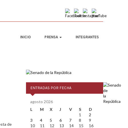
INICIO
PRENSA
INTEGRANTES
ENTRADAS POR FECHA
agosto 2026
L
M
X
J
V
S
D
1
2
3
4
5
6
7
8
9
esta de
10
11
12
13
14
15
16