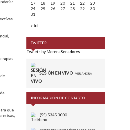
undarias
17
18
19
20
21
22
23
24
25
26
27
28
29
30
31
pectivas
« Jul
ncial,
TWITTER
Tweets by MorenaSenadores
terapias
SESIÓN EN VIVO
VER AHORA
 de
 de
INFORMACIÓN DE CONTACTO
para que
(55) 5345 3000
precisas,
contacto@senadomorena.com