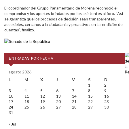
El coordinador del Grupo Parlamentario de Morena reconoció el
compromiso y los aportes brindados por los asistentes al foro. “Así
se garantiza que los procesos de decisión sean transparentes,
accesibles, cercanos a la ciudadanía y proactivos en la rendición de
cuentas”, finalizó.
ENTRADAS POR FECHA
agosto 2026
L
M
X
J
V
S
D
1
2
3
4
5
6
7
8
9
10
11
12
13
14
15
16
17
18
19
20
21
22
23
24
25
26
27
28
29
30
31
« Jul