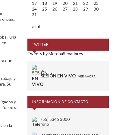
17
18
19
20
21
22
23
24
25
26
27
28
29
30
ón,
31
el país,
« Jul
obal, una
l en
TWITTER
Tweets by MorenaSenadores
ara que
SESIÓN EN VIVO
VER AHORA
Trabajo y
era. Su
tigados y
INFORMACIÓN DE CONTACTO
e fue otra
(55) 5345 3000
s en la
contacto@senadomorena.com