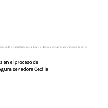
roceso de democratización sindical en México, asegura senadora Cecilia Sánchez
 en el proceso de
egura senadora Cecilia