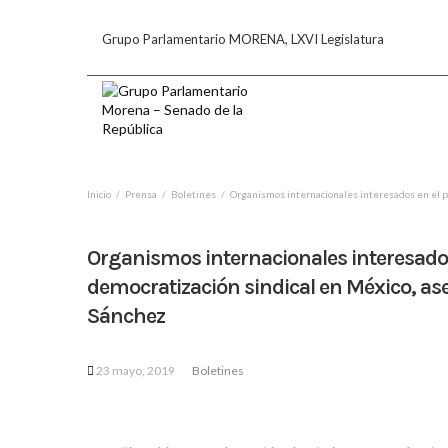
Grupo Parlamentario MORENA, LXVI Legislatura
Inicio
Prensa
Boletines
Organismos internacionales interesados en el p
Organismos internacionales interesados
democratización sindical en México, as
Sánchez
23 mayo, 2019
Boletines