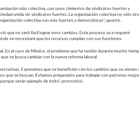
anización más colectiva, con unos cimientos de sindicatos fuertes y
dad unida sin sindicatos fuertes. La organización colectiva no sólo sir
 organización colectiva son más fuertes y democráticas”, apuntó.
ió que no será fácil lograr esos cambios. Este proceso va a requerir
donde se necesitará que los recursos cumplan con sus funciones.
cal. En el caso de México, el problema que ha tenido durante mucho tiem
lo que se busca cambiar con la nueva reforma laboral.
ectativas. Esperamos que se beneficien con los cambios que se vienen a
os que se buscan. Estamos preparados para trabajar con patrones resp
 porque serán ejemplo de éxito”, pronosticó.