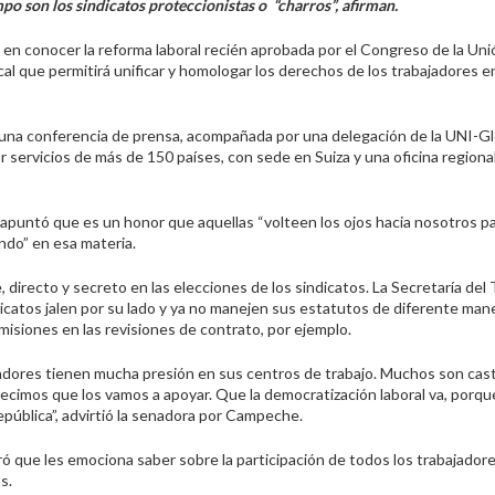
o son los sindicatos proteccionistas o “charros”, afirman.
en conocer la reforma laboral recién aprobada por el Congreso de la Uni
al que permitirá unificar y homologar los derechos de los trabajadores en 
 una conferencia de prensa, acompañada por una delegación de la UNI-Gl
r servicios de más de 150 países, con sede en Suiza y una oficina regiona
 apuntó que es un honor que aquellas “volteen los ojos hacia nosotros p
ndo” en esa materia.
e, directo y secreto en las elecciones de los sindicatos. La Secretaría del 
ndicatos jalen por su lado y ya no manejen sus estatutos de diferente man
omisiones en las revisiones de contrato, por ejemplo.
adores tienen mucha presión en sus centros de trabajo. Muchos son cas
 decimos que los vamos a apoyar. Que la democratización laboral va, porqu
pública”, advirtió la senadora por Campeche.
ó que les emociona saber sobre la participación de todos los trabajadore
s.