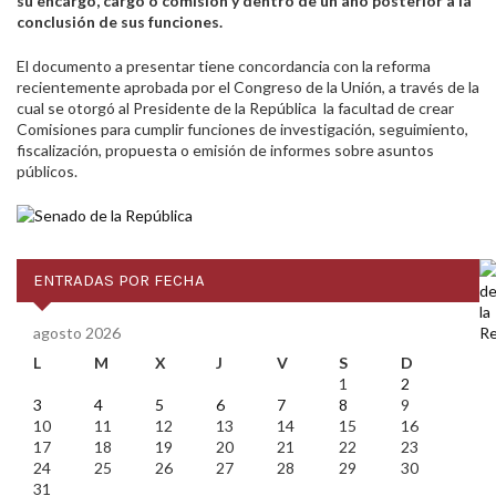
su encargo, cargo o comisión y dentro de un año posterior a la
conclusión de sus funciones.
El documento a presentar tiene concordancia con la reforma
recientemente aprobada por el Congreso de la Unión, a través de la
cual se otorgó al Presidente de la República la facultad de crear
Comisiones para cumplir funciones de investigación, seguimiento,
fiscalización, propuesta o emisión de informes sobre asuntos
públicos.
ENTRADAS POR FECHA
agosto 2026
L
M
X
J
V
S
D
1
2
3
4
5
6
7
8
9
10
11
12
13
14
15
16
17
18
19
20
21
22
23
24
25
26
27
28
29
30
31