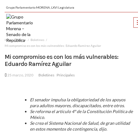
Grupo Parlamentario MORENA, LXVI Legislatura
Inicio
Prensa
Boletines
Mi compromiso es con los más vulnerables: Eduardo Ramírez Aguilar
Mi compromiso es con los más vulnerables:
Eduardo Ramírez Aguilar
25 marzo, 2020
Boletines
Principales
El senador impulsa la obligatoriedad de los apoyos
para adultos mayores, discapacitados, entre otros.
Se reforma el artículo 4º de la Constitución Política de
México.
Se crea el Sistema Nacional de Salud, de gran utilidad
en estos momentos de contingencia, dijo.