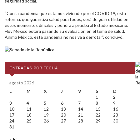
seguridad social.
“Con la pandemia que estamos viviendo por el COVID 19, esta
reforma, que garantiza salud para todos, será de gran utilidad en
estos momentos difíciles y pondrá a prueba al Estado mexicano.
Hoy México estará pasando su evaluación en el tema de salud.
Ánimo México, esta pandemia no nos va a derrotar”, concluyó.
ENTRADAS POR FECHA
agosto 2026
L
M
X
J
V
S
D
1
2
3
4
5
6
7
8
9
10
11
12
13
14
15
16
17
18
19
20
21
22
23
24
25
26
27
28
29
30
31
« Jul