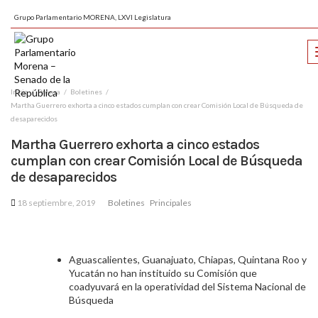
Grupo Parlamentario MORENA, LXVI Legislatura
Inicio
Prensa
Boletines
Martha Guerrero exhorta a cinco estados cumplan con crear Comisión Local de Búsqueda de
desaparecidos
Martha Guerrero exhorta a cinco estados
cumplan con crear Comisión Local de Búsqueda
de desaparecidos
18 septiembre, 2019
Boletines
Principales
Aguascalientes, Guanajuato, Chiapas, Quintana Roo y
Yucatán no han instituido su Comisión que
coadyuvará en la operatividad del Sistema Nacional de
Búsqueda