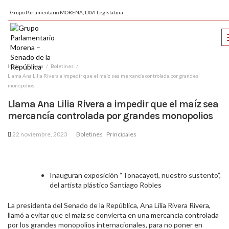
Grupo Parlamentario MORENA, LXVI Legislatura
Inicio
Prensa
Boletines
Llama Ana Lilia Rivera a impedir que el maíz sea mercancía controlada por grandes
monopolios
Llama Ana Lilia Rivera a impedir que el maíz sea
mercancía controlada por grandes monopolios
22 noviembre, 2023
Boletines
Principales
Inauguran exposición “Tonacayotl, nuestro sustento”,
del artista plástico Santiago Robles
La presidenta del Senado de la República, Ana Lilia Rivera Rivera,
llamó a evitar que el maíz se convierta en una mercancía controlada
por los grandes monopolios internacionales, para no poner en