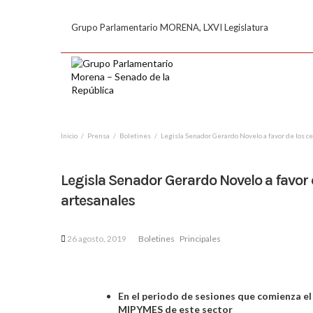
Grupo Parlamentario MORENA, LXVI Legislatura
Inicio
Prensa
Boletines
Legisla Senador Gerardo Novelo a favor de los c
Legisla Senador Gerardo Novelo a favor 
artesanales
26 agosto, 2019
Boletines
Principales
En el periodo de sesiones que comienza el 
MIPYMES de este sector