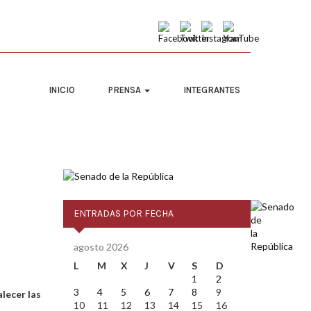
INICIO
PRENSA
INTEGRANTES
ENTRADAS POR FECHA
agosto 2026
L
M
X
J
V
S
D
1
2
3
4
5
6
7
8
9
alecer las
10
11
12
13
14
15
16