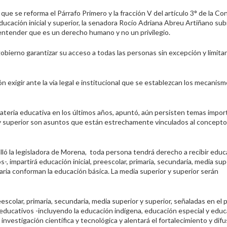
 que se reforma el Párrafo Primero y la fracción V del artículo 3° de la Co
ducación inicial y superior, la senadora Rocío Adriana Abreu Artiñano su
entender que es un derecho humano y no un privilegio.
 gobierno garantizar su acceso a todas las personas sin excepción y limita
 exigir ante la vía legal e institucional que se establezcan los mecanis
 materia educativa en los últimos años, apuntó, aún persisten temas impo
al y superior son asuntos que están estrechamente vinculados al concept
alló la legisladora de Morena, toda persona tendrá derecho a recibir educa
 impartirá educación inicial, preescolar, primaria, secundaria, media sup
ndaria conforman la educación básica. La media superior y superior serán
escolar, primaria, secundaria, media superior y superior, señaladas en el 
 educativos -incluyendo la educación indígena, educación especial y edu
a investigación científica y tecnológica y alentará el fortalecimiento y dif