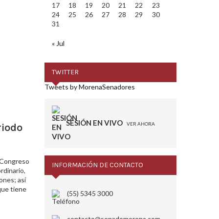
17
18
19
20
21
22
23
24
25
26
27
28
29
30
31
« Jul
TWITTER
Tweets by MorenaSenadores
SESIÓN EN VIVO
VER AHORA
riodo
l Congreso
INFORMACIÓN DE CONTACTO
rdinario,
ones; así
que tiene
(55) 5345 3000
contacto@senadomorena.com