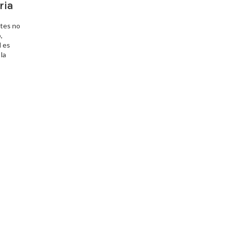
ria
ntes no
,
l es
la