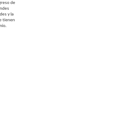
greso de
andes
des y la
e tienen
nio.