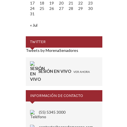
17
18
19
20
21
22
23
24
25
26
27
28
29
30
31
« Jul
TWITTER
Tweets by MorenaSenadores
SESIÓN EN VIVO
VER AHORA
INFORMACIÓN DE CONTACTO
(55) 5345 3000
contacto@senadomorena.com