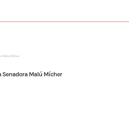
ora Malú Mícher
 la Senadora Malú Mícher