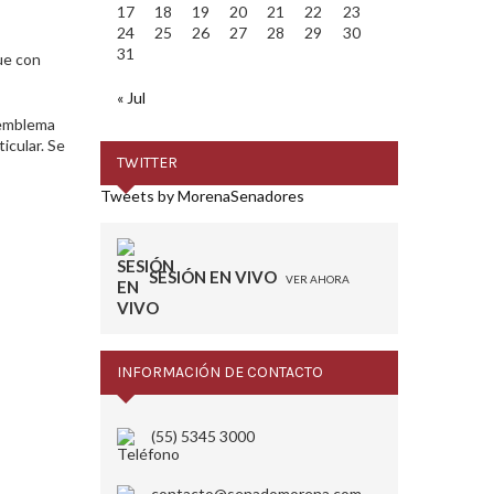
17
18
19
20
21
22
23
24
25
26
27
28
29
30
31
ue con
« Jul
 emblema
icular. Se
TWITTER
Tweets by MorenaSenadores
SESIÓN EN VIVO
VER AHORA
INFORMACIÓN DE CONTACTO
(55) 5345 3000
contacto@senadomorena.com