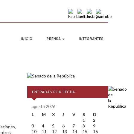
INICIO
PRENSA
INTEGRANTES
ENTRADAS POR FECHA
agosto 2026
L
M
X
J
V
S
D
1
2
3
4
5
6
7
8
9
laciones,
10
11
12
13
14
15
16
ntre la