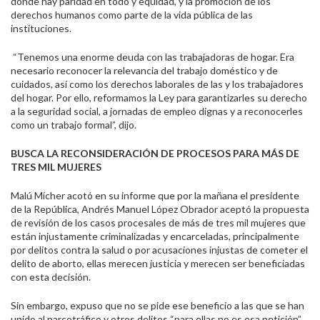
donde hay paridad en todo y equidad, y la promoción de los
derechos humanos como parte de la vida pública de las
instituciones.
“Tenemos una enorme deuda con las trabajadoras de hogar. Era
necesario reconocer la relevancia del trabajo doméstico y de
cuidados, así como los derechos laborales de las y los trabajadores
del hogar. Por ello, reformamos la Ley para garantizarles su derecho
a la seguridad social, a jornadas de empleo dignas y a reconocerles
como un trabajo formal”, dijo.
BUSCA LA RECONSIDERACIÓN DE PROCESOS PARA MÁS DE
TRES MIL MUJERES
Malú Mícher acotó en su informe que por la mañana el presidente
de la República, Andrés Manuel López Obrador aceptó la propuesta
de revisión de los casos procesales de más de tres mil mujeres que
están injustamente criminalizadas y encarceladas, principalmente
por delitos contra la salud o por acusaciones injustas de cometer el
delito de aborto, ellas merecen justicia y merecen ser beneficiadas
con esta decisión.
Sin embargo, expuso que no se pide ese beneficio a las que se han
unido al narcotráfico y otros delitos “para ellas no es esa petición”.