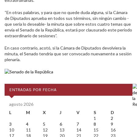
extraordinarias.
“En otras palabras, y para que no quede duda alguna, si la Cámara
de Diputados aprueba en todos sus términos, sin ningún cambio -
que sería lo deseable- la minuta que sobre estos cuatro temas que
envía el Senado de la República, estará por clausurado este periodo
extraordinario de sesiones”.
En caso contrario, acotó, si la Cámara de Diputados devolviera la
minuta, el Senado tendría que ser convocado nuevamente a sesión
plenaria.
ENTRADAS POR FECHA
agosto 2026
L
M
X
J
V
S
D
1
2
3
4
5
6
7
8
9
10
11
12
13
14
15
16
17
18
19
20
21
22
23