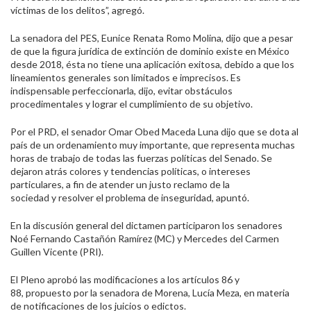
víctimas de los delitos”, agregó.
La senadora del PES, Eunice Renata Romo Molina
,
dijo que a pesar
de que la figura jurídica de extinción de dominio existe en México
desde 2018,
ésta
no tiene una aplicación exitosa, debido a que los
lineamientos generales son limitados e imprecisos. Es
indispensable perfeccionarla,
dijo,
evitar obstáculos
procedimentales y lograr el cumplimiento de su objetivo.
Por el PRD, el senador Omar Obed Maceda Luna dijo que se dota al
país de un ordenamiento muy importante, que representa muchas
horas de trabajo de todas las fuerzas políticas del Senado. Se
dejaron atrás colores y tendencias políticas, o intereses
particulares, a fin de atender un justo reclamo de la
sociedad
y
resolver el problema de inseguridad, apuntó.
En la discusión general del dictamen participaron los senadores
Noé Fernando Castañón Ramírez (MC) y Mercedes del Carmen
Guillen Vicente (PRI).
El Pleno aprobó las modificaciones a los artículos 86 y
88
,
propuesto por la senadora de Morena, Luc
ía
Meza, en materia
de notificaciones de los juicios o edictos.