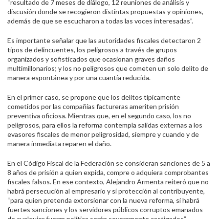
“resultado de 7 meses de diálogo, 12 reuniones de análisis y
discusión donde se recogieron distintas propuestas y opiniones,
además de que se escucharon a todas las voces interesadas”.
Es importante señalar que las autoridades fiscales detectaron 2
tipos de delincuentes, los peligrosos a través de grupos
organizados y sofisticados que ocasionan graves daños
multimillonarios; y los no peligrosos que cometen un solo delito de
manera espontánea y por una cuantía reducida.
En el primer caso, se propone que los delitos típicamente
cometidos por las compañías factureras ameriten prisión
preventiva oficiosa. Mientras que, en el segundo caso, los no
peligrosos, para ellos la reforma contempla salidas externas a los
evasores fiscales de menor peligrosidad, siempre y cuando y de
manera inmediata reparen el daño.
En el Código Fiscal de la Federación se consideran sanciones de 5 a
8 años de prisión a quien expida, compre o adquiera comprobantes
fiscales falsos. En ese contexto, Alejandro Armenta reiteró que no
habrá persecución al empresario y sí protección al contribuyente,
“para quien pretenda extorsionar con la nueva reforma, sí habrá
fuertes sanciones y los servidores públicos corruptos emanados
de cualquier fuerza política serán severamente castigados”.