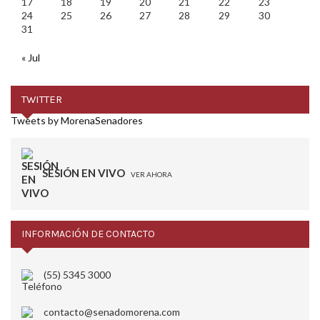
17
18
19
20
21
22
23
24
25
26
27
28
29
30
31
« Jul
TWITTER
Tweets by MorenaSenadores
SESIÓN EN VIVO
VER AHORA
INFORMACIÓN DE CONTACTO
(55) 5345 3000
contacto@senadomorena.com