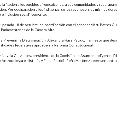
de la Nación a los pueblos afromexicanos, a sus comunidades y reagrupa
ión. Por equiparación a los indígenas, se les reconocen los mismos derec
 e inclusión social”, comentó.
o el pasado 18 de octubre, en coordinación con el senador Martí Batres G
 Parlamentarios de la Cámara Alta.
ara Prevenir la Discriminación, Alexandra Hass Paciuc, manifestó que des
tidades federativas aprueben la Reforma Constitucional.
r Noyola Cervantes, presidenta de la Comisión de Asuntos Indígenas; El
 Antropología e Historia, y Elena Patricia Peña Martínez, representante 