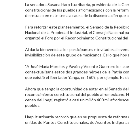
La senadora Susana Harp Iturribarría, presidenta de la Co
constitucional de los pueblos afromexicanos con la reforma 
de retraso en este tema a causa de la discriminación que a
Para reforzar este planteamiento, el Senado de la Repúbl
Nacional de la Propiedad Industrial, el Consejo Nacional pa
organizó el Foro por el Reconocimiento Constitucional de
Al dar la bienvenida a los participantes e invitados al ev
invisibilización de este grupo de mexicanos. Es lo que ho
“A José María Morelos y Pavón y Vicente Guerrero los suelen
contextualizar a estos dos grandes héroes de la Patria co
que existió el libertador Yanga, en 1609, por ejemplo. Es 
Ahora que tengo la oportunidad de estar en el Senado de la 
reconocimiento constitucional del pueblo afromexicano. H
censo del Inegi, registró a casi un millón 400 mil afrode
pueblos.
Harp Iturribarría recordó que en su propuesta de reforma 
unidas de Puntos Constitucionales, de Asuntos Indígenas y