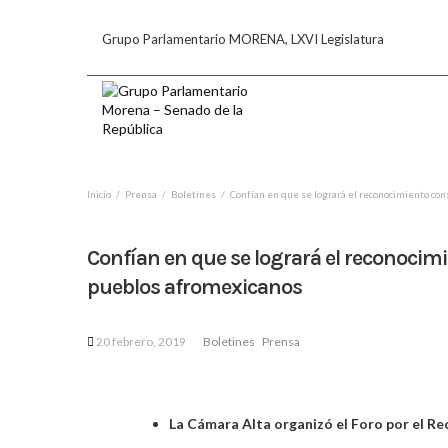
Grupo Parlamentario MORENA, LXVI Legislatura
Inicio
Prensa
Boletines
Confían en que se logrará el reconocimiento con
Confían en que se logrará el reconocimi
pueblos afromexicanos
20 febrero, 2019
Boletines
Prensa
La Cámara Alta
organizó el Foro por el R