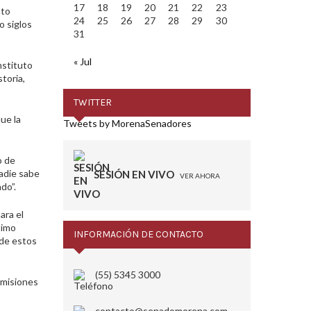
17
18
19
20
21
22
23
nto
24
25
26
27
28
29
30
o siglos
31
« Jul
nstituto
toria,
TWITTER
ue la
Tweets by MorenaSenadores
o de
nadie sabe
SESIÓN EN VIVO
VER AHORA
do”.
ara el
timo
INFORMACIÓN DE CONTACTO
 de estos
(55) 5345 3000
omisiones
contacto@senadomorena.com