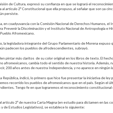
misión de Cultura, expresó su confianza en que se logrará el reconocimie
al artículo 2º Constitucional que ella propuso, al señalar que son ya cinc
ún persiste.
ica, en coadyuvancia con la Comisión Nacional de Derechos Humanos, el I
ra Prevenir la Discriminación y el Instituto Nacional de Antropología e His
l Pueblo Afromexicano.
ento, la legisladora integrante del Grupo Parlamentario de Morena expuso q
y aún padecen los pueblos de afrodescendientes, subrayó.
 pintar más claritos de su color original en los libros de texto. El hech
mo afromexicanos, cambia todo el sentido de nuestra historia. Además, 
decir, 200 años antes de nuestra Independencia, y no aparece en ningún la
República, indicó, lo primero que hice fue presentar la iniciativa de ley p
emos recorrido los pueblos de afromexicanos que en el país. Según el úl
scendientes. Tengo fe en que lograremos el reconocimiento constitucional
al artículo 2º de nuestra Carta Magna (en estudio para dictamen en las c
 de Estudios Legislativos), se establece lo siguiente: