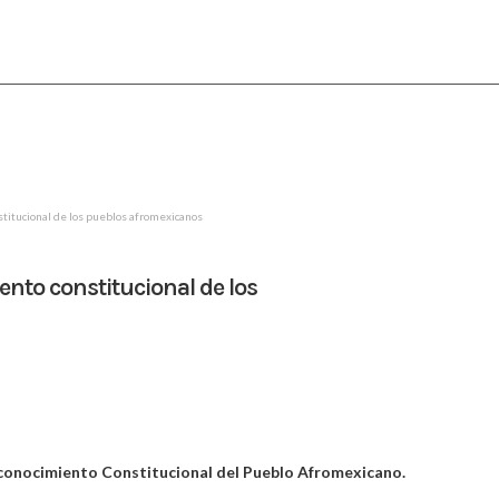
stitucional de los pueblos afromexicanos
ento constitucional de los
econocimiento Constitucional del Pueblo Afromexicano.