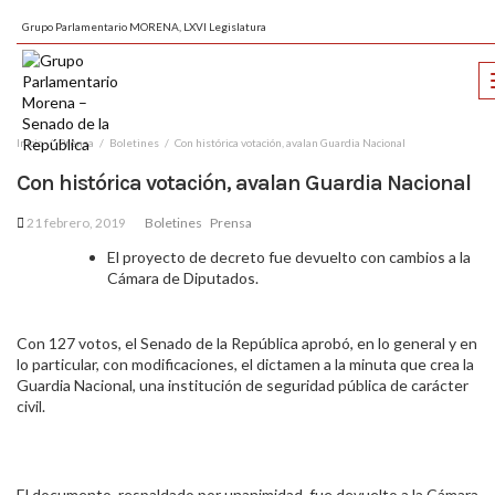
Grupo Parlamentario MORENA, LXVI Legislatura
Inicio
Prensa
Boletines
Con histórica votación, avalan Guardia Nacional
Con histórica votación, avalan Guardia Nacional
21 febrero, 2019
Boletines
Prensa
El proyecto de decreto fue devuelto con cambios a la
Cámara de Diputados.
Con 127 votos, el Senado de la República aprobó, en lo general y en
lo particular, con modificaciones, el dictamen a la minuta que crea la
Guardia Nacional, una institución de seguridad pública de carácter
civil.
El documento, respaldado por unanimidad, fue devuelto a la Cámara