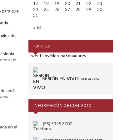
17
18
19
20
21
22
23
24
25
26
27
28
29
30
o para que
31
onda.
« Jul
 miles de
TWITTER
 colonia
Tweets by MorenaSenadores
 menor de
SESIÓN EN VIVO
VER AHORA
de abril,
rsonas
INFORMACIÓN DE CONTACTO
(55) 5345 3000
ada en el
contacto@senadomorena.com