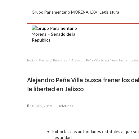
Grupo Parlamentario MORENA, LXVI Legislatura
Inicio
Prensa
Boletines
Alejandro Peña Villa busca frenar los delitos de p
Alejandro Peña Villa busca frenar los del
la libertad en Jalisco
10 julio, 2019
Boletines
Exhorta a las autoridades estatales a que se 
seguridad