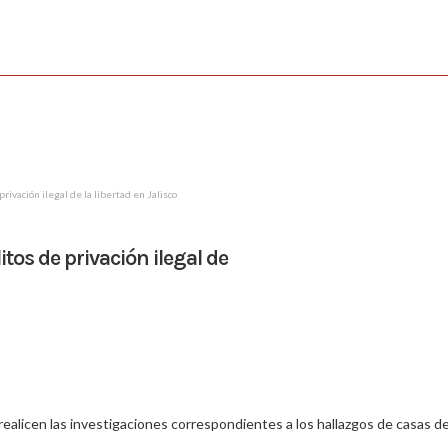
rivación ilegal de la libertad en Jalisco
itos de privación ilegal de
realicen las investigaciones correspondientes a los hallazgos de casas d