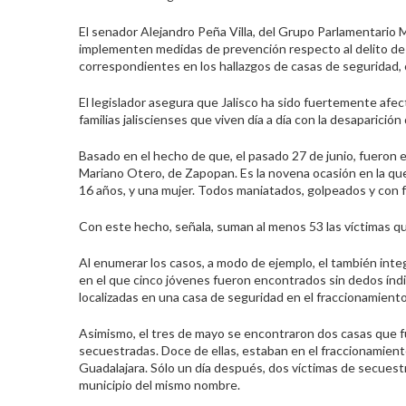
El senador Alejandro Peña Villa, del Grupo Parlamentario M
implementen medidas de prevención respecto al delito de pri
correspondientes en los hallazgos de casas de seguridad, 
El legislador asegura que Jalisco ha sido fuertemente afe
familias jaliscienses que viven día a día con la desaparició
Basado en el hecho de que, el pasado 27 de junio, fueron e
Mariano Otero, de Zapopan. Es la novena ocasión en la que 
16 años, y una mujer. Todos maniatados, golpeados y con f
Con este hecho, señala, suman al menos 53 las víctimas que 
Al enumerar los casos, a modo de ejemplo, el también integ
en el que cinco jóvenes fueron encontrados sin dedos índic
localizadas en una casa de seguridad en el fraccionamient
Asimismo, el tres de mayo se encontraron dos casas que fu
secuestradas. Doce de ellas, estaban en el fraccionamiento
Guadalajara. Sólo un día después, dos víctimas de secuestr
municipio del mismo nombre.