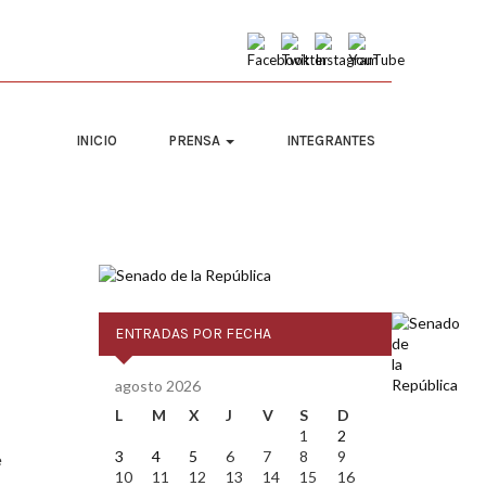
INICIO
PRENSA
INTEGRANTES
ENTRADAS POR FECHA
agosto 2026
L
M
X
J
V
S
D
1
2
3
4
5
6
7
8
9
e
10
11
12
13
14
15
16