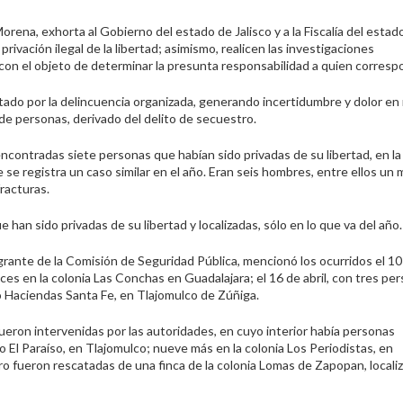
orena, exhorta al Gobierno del estado de Jalisco y a la Fiscalía del estad
vación ilegal de la libertad; asimismo, realicen las investigaciones
con el objeto de determinar la presunta responsabilidad a quien corresp
ctado por la delincuencia organizada, generando incertidumbre y dolor en
n de personas, derivado del delito de secuestro.
ncontradas siete personas que habían sido privadas de su libertad, en la
se registra un caso similar en el año. Eran seis hombres, entre ellos un
racturas.
han sido privadas de su libertad y localizadas, sólo en lo que va del año.
rante de la Comisión de Seguridad Pública, mencionó los ocurridos el 10 
es en la colonia Las Conchas en Guadalajara; el 16 de abril, con tres pe
o Haciendas Santa Fe, en Tlajomulco de Zúñiga.
eron intervenidas por las autoridades, en cuyo interior había personas
 El Paraíso, en Tlajomulco; nueve más en la colonia Los Periodistas, en
o fueron rescatadas de una finca de la colonia Lomas de Zapopan, localiz