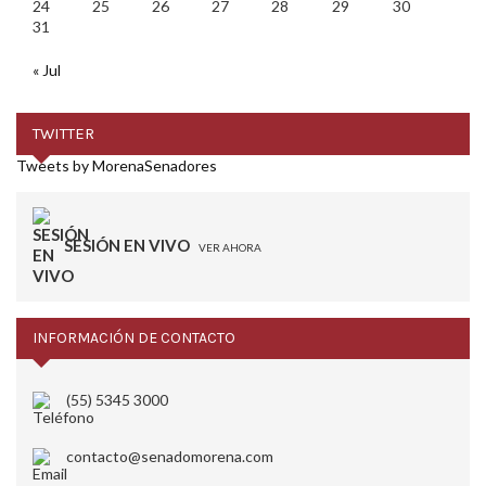
24
25
26
27
28
29
30
31
« Jul
TWITTER
Tweets by MorenaSenadores
SESIÓN EN VIVO
VER AHORA
INFORMACIÓN DE CONTACTO
(55) 5345 3000
contacto@senadomorena.com