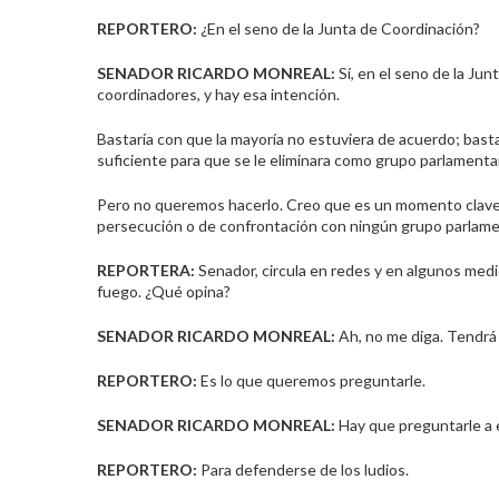
REPORTERO:
¿En el seno de la Junta de Coordinación?
SENADOR RICARDO
MONREAL
:
Sí, en el seno de la Jun
coordinadores, y hay esa intención.
Bastaría con que la mayoría no estuviera de acuerdo; bastar
suficiente para que se le eliminara
como grupo parlamentar
Pero no queremos hacerlo. Creo que es un momento clave pa
persecución o de confrontación con ningún grupo parlame
REPORTERA:
Senador, circula en redes y en algunos medi
fuego. ¿Qué opina?
SENADOR RICARDO
MONREAL
:
Ah, no me diga. Tendrá 
REPORTERO:
Es lo que queremos preguntarle.
SENADOR RICARDO
MONREAL
:
Hay que preguntarle a e
REPORTERO:
Para defenderse de los ludios.