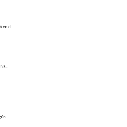
ó en el
tiva…
ngún