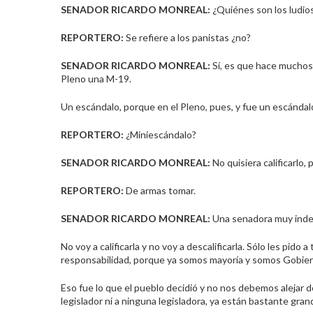
SENADOR RICARDO
MONREAL
:
¿Quiénes son los ludio
REPORTERO:
Se refiere a los panistas ¿no?
SENADOR RICARDO
MONREAL
:
Sí, es que hace muchos 
Pleno una M-19.
Un escándalo, porque en el Pleno, pues, y fue un escánda
REPORTERO:
¿Miniescándalo?
SENADOR RICARDO
MONREAL
:
No quisiera calificarlo,
REPORTERO:
De armas tomar.
SENADOR RICARDO
MONREAL
:
Una senadora muy inde
No voy a calificarla y no voy a descalificarla. Sólo les p
responsabilidad, porque ya somos mayoría y somos Gobie
Eso fue lo que el pueblo decidió y no nos debemos alejar d
legislador ni a ninguna legisladora, ya están bastante gran