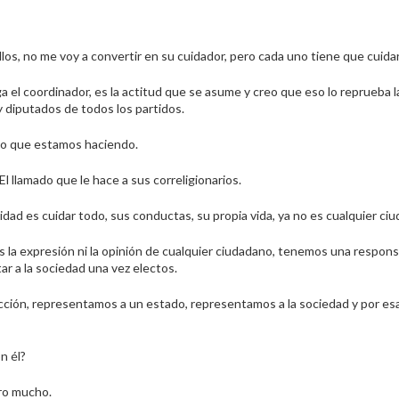
los, no me voy a convertir en su cuidador, pero cada uno tiene que cuidar
a el coordinador, es la actitud que se asume y creo que eso lo reprueba l
 diputados de todos los partidos.
 lo que estamos haciendo.
l llamado que le hace a sus correligionarios.
dad es cuidar todo, sus conductas, su propia vida, ya no es cualquier ci
 la expresión ni la opinión de cualquier ciudadano, tenemos una respons
 a la sociedad una vez electos.
ción, representamos a un estado, representamos a la sociedad y por es
n él?
ero mucho.