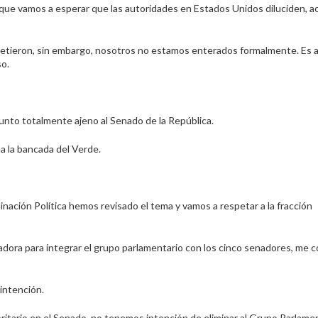
que vamos a esperar que las autoridades en Estados Unidos diluciden, ac
etieron, sin embargo, nosotros no estamos enterados formalmente. Es a
so.
unto totalmente ajeno al Senado de la República.
a la bancada del Verde.
inación Política hemos revisado el tema y vamos a respetar a la fracción
adora para integrar el grupo parlamentario con los cinco senadores, me 
intención.
tario en el Senado, no tenemos intención de eliminar al Grupo Parlamen