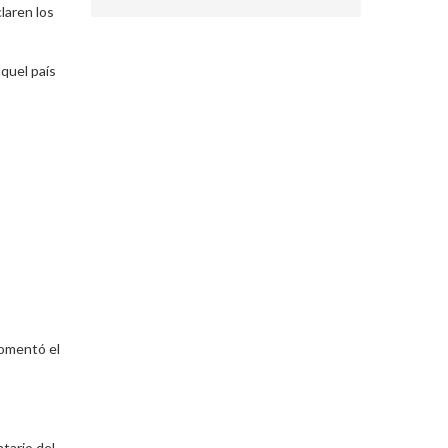
laren los
quel país
comentó el
tario del