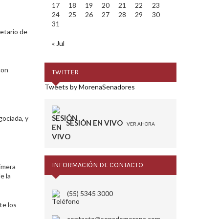
17
18
19
20
21
22
23
24
25
26
27
28
29
30
31
retario de
« Jul
con
TWITTER
Tweets by MorenaSenadores
gociada, y
SESIÓN EN VIVO
VER AHORA
INFORMACIÓN DE CONTACTO
rimera
e la
(55) 5345 3000
te los
contacto@senadomorena.com