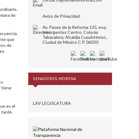
ordinario.
Cámara de
Aviso de Privacidad
Av. Paseo de la Reforma 135, esq.
Insurgentes Centro, Colonia
secuencia.
Tabacalera, Alcaldía Cuauhtémoc,
ante que
Ciudad de México C.P. 06030
eso de
nes
SENADORES MORENA
su
 tiene
LXV LEGISLATURA
que es el
 tarde.
o