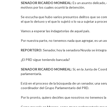
SENADOR RICARDO
MONREAL
:
Es un asunto delicado, 
motivos por los cuales ocurrió la detención.
Se escucha que hubo varios presuntos delitos que se com
el que lo detuvo y el que lo sujetó o lo va a sujetar a proce
Vamos a esperar las indagatorias de aquel país.
Por nuestra parte, no tenemos nada que agregar, es un as
REPORTERO:
Senador, hoy la senadora Noyola se integra 
¿El PRD sigue teniendo bancada?
SENADOR RICARDO
MONREAL
:
Sí, en la Junta de Coord
parlamentaria.
Está en el proceso de la búsqueda de un senador, una sen
coordinador del Grupo Parlamentario del PRD.
Por lo pronto, quiero decirles que nosotros no tenemos la 
Como mayoría en Morena, como grupo parlamentario mayori