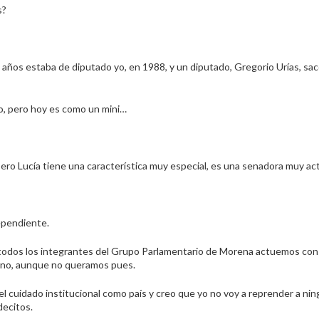
s?
años estaba de diputado yo, en 1988, y un diputado, Gregorio Urías, sac
lo, pero hoy es como un mini…
 pero Lucía tiene una característica muy especial, es una senadora muy ac
pendiente.
ido a todos los integrantes del Grupo Parlamentario de Morena actuemos con
rno, aunque no queramos pues.
el cuidado institucional como país y creo que yo no voy a reprender a ni
decitos.