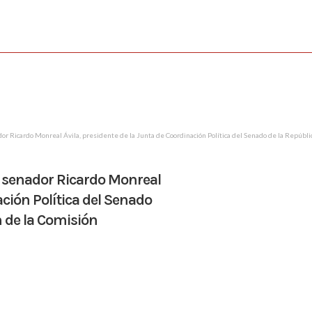
dor Ricardo Monreal Ávila, presidente de la Junta de Coordinación Política del Senado de la Repúbli
al senador Ricardo Monreal
ación Política del Senado
ón de la Comisión