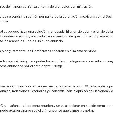
rse de manera conjunta el tema de aranceles con migración.
oras se tendrá la reunión por parte de la delegación mexicana con el Sec
nomía.
os porque haya una solución negociada. El anuncio ayer y el envío de la
 Presidente, es muy alentador; en el sentido de que no lo acompañarían 
o los aranceles. Ese es un buen anuncio.
s, y seguramente los Demócratas estarán en el mismo sentido.
r la negociación y para poder hacer votos que logremos una solución ne
 fecha anunciada por el presidente Trump.
uve reunión con las comisiones, mañana tiene
n
a las 5:00 de la tarde la p
nales, Relaciones Exteriores y Economía; con la opinión de Hacienda y d
, y mañana es la primera reunión y se va a declarar en sesión permanen
eriodo extraordinario sea el primer punto que vamos a agotar.