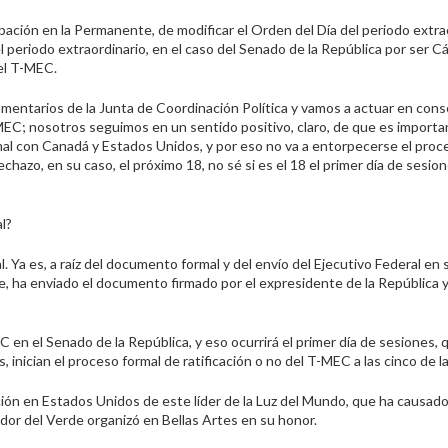
bación en la Permanente, de modificar el Orden del Día del periodo extra
l periodo extraordinario, en el caso del Senado de la República por ser 
del T-MEC.
amentarios de la Junta de Coordinación Política y vamos a actuar en con
T-MEC; nosotros seguimos en un sentido positivo, claro, de que es import
l con Canadá y Estados Unidos, y por eso no va a entorpecerse el proc
echazo, en su caso, el próximo 18, no sé si es el 18 el primer día de sesio
l?
 Ya es, a raíz del documento formal y del envío del Ejecutivo Federal en 
te, ha enviado el documento firmado por el expresidente de la República y
C en el Senado de la República, y eso ocurrirá el primer día de sesiones, 
 inician el proceso formal de ratificación o no del T-MEC a las cinco de la
ión en Estados Unidos de este líder de la Luz del Mundo, que ha causad
dor del Verde organizó en Bellas Artes en su honor.