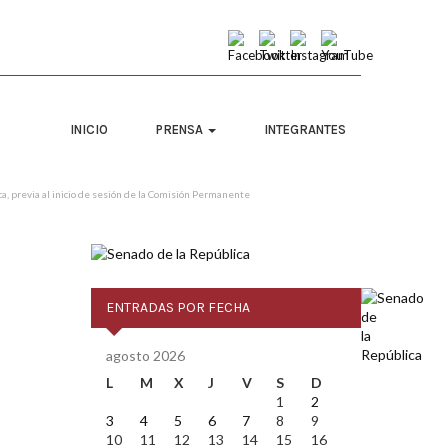
INICIO
PRENSA
INTEGRANTES
ca, previa al inicio de sesión de la Comisión Permanente
ENTRADAS POR FECHA
agosto 2026
L
M
X
J
V
S
D
1
2
3
4
5
6
7
8
9
10
11
12
13
14
15
16