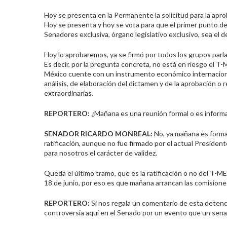
Hoy se presenta en la Permanente la solicitud para la apro
Hoy se presenta y hoy se vota para que el primer punto de
Senadores exclusiva, órgano legislativo exclusivo, sea el 
Hoy lo aprobaremos, ya se firmó por todos los grupos parl
Es decir, por la pregunta concreta, no está en riesgo el 
México cuente con un instrumento económico internaciona
análisis, de elaboración del dictamen y de la aprobación o r
extraordinarias.
REPORTERO:
¿Mañana es una reunión formal o es informa
SENADOR RICARDO
MONREAL
:
No, ya mañana es formal.
ratificación, aunque no fue firmado por el actual Presiden
para nosotros el carácter de validez.
Queda el último tramo, que es la ratificación o no del T-ME
18 de junio, por eso es que mañana arrancan las comisiones,
REPORTERO:
Si nos regala un comentario de esta detenc
controversia aquí en el Senado por un evento que un sena