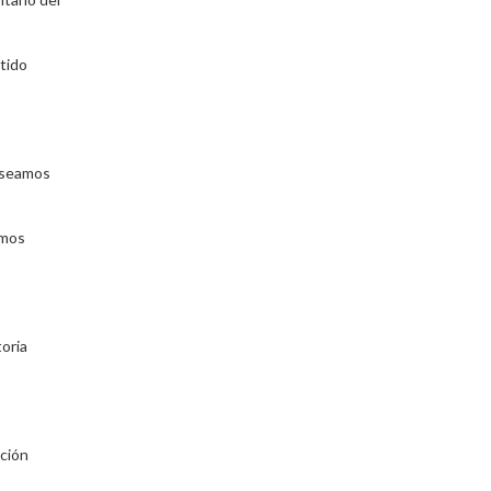
tido
deseamos
emos
toria
cción