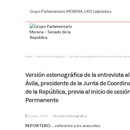
Grupo Parlamentario MORENA, LXVI Legislatura
Inicio
Versión Estenográfica
Versión estenográfica de la entrevista al sena
Versión estenográfica de la entrevista 
Ávila, presidente de la Junta de Coordin
de la República, previa al inicio de sesi
Permanente
5 junio, 2019
Versión Estenográfica
REPORTERO:
…referente a los aranceles.