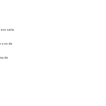
 eso sería
n y no de
rma de