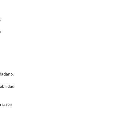
.
a
udadano.
abilidad
a razón