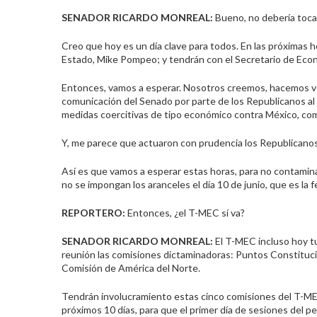
SENADOR RICARDO
MONREAL
:
Bueno, no debería toca
Creo que hoy es un día clave para todos. En las próximas h
Estado, Mike Pompeo; y tendrán con el Secretario de Eco
Entonces, vamos a esperar. Nosotros creemos, hacemos vot
comunicación del Senado por parte de los Republicanos al
medidas coercitivas de tipo económico contra México, com
Y, me parece que actuaron con prudencia los Republicano
Así es que vamos a esperar estas horas, para no contamina
no se impongan los aranceles el día 10 de junio, que es la
REPORTERO:
Entonces, ¿el T-MEC sí va?
SENADOR RICARDO
MONREAL
:
El T-MEC incluso hoy t
reunión las comisiones dictaminadoras: Puntos Constitucio
Comisión de América del Norte.
Tendrán involucramiento estas cinco comisiones del T-MEC
próximos 10 días, para que el primer día de sesiones del p