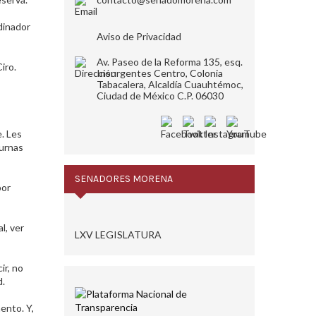
dinador
Aviso de Privacidad
Av. Paseo de la Reforma 135, esq.
ro.​
Insurgentes Centro, Colonia
Tabacalera, Alcaldía Cuauhtémoc,
Ciudad de México C.P. 06030
e. Les
 urnas
SENADORES MORENA
por
l, ver
LXV LEGISLATURA
ir, no
.​
ento. Y,