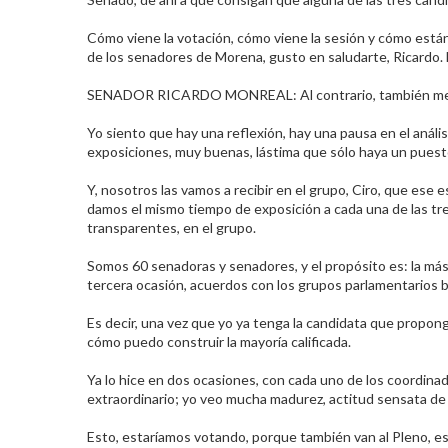
Cómo viene la votación, cómo viene la sesión y cómo están
de los senadores de Morena, gusto en saludarte, Ricardo. B
SENADOR RICARDO MONREAL: Al contrario, también me da gu
Yo siento que hay una reflexión, hay una pausa en el anális
exposiciones, muy buenas, lástima que sólo haya un puesto
Y, nosotros las vamos a recibir en el grupo, Ciro, que ese
damos el mismo tiempo de exposición a cada una de las tre
transparentes, en el grupo.​
Somos 60 senadoras y senadores, y el propósito es: la más vo
tercera ocasión, acuerdos con los grupos parlamentarios bil
Es decir, una vez que yo ya tenga la candidata que propong
cómo puedo construir la mayoría calificada.​
Ya lo hice en dos ocasiones, con cada uno de los coordina
extraordinario; yo veo mucha madurez, actitud sensata de t
Esto, estaríamos votando, porque también van al Pleno, es