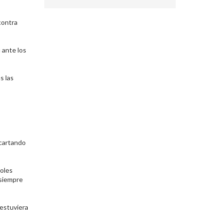
contra
 ante los
s las
cartando
coles
 siempre
 estuviera