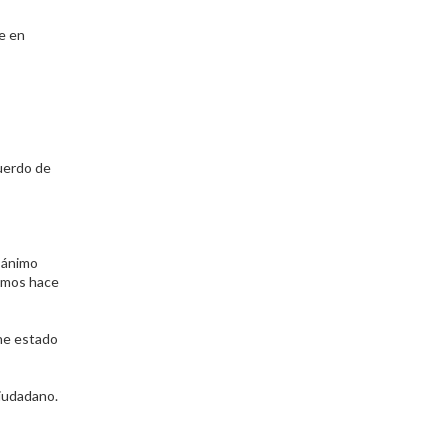
de en
cuerdo de
n ánimo
vimos hace
he estado
Ciudadano.