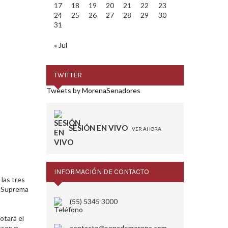
17
18
19
20
21
22
23
24
25
26
27
28
29
30
31
« Jul
TWITTER
Tweets by MorenaSenadores
SESIÓN EN VIVO
VER AHORA
INFORMACIÓN DE CONTACTO
las tres
a Suprema
(55) 5345 3000
otará el
serva.​
contacto@senadomorena.com