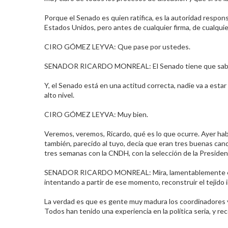
Porque el Senado es quien ratifica, es la autoridad respon
Estados Unidos, pero antes de cualquier firma, de cualqu
CIRO GÓMEZ LEYVA: Que pase por ustedes.​
SENADOR RICARDO MONREAL: El Senado tiene que saber, o
Y, el Senado está en una actitud correcta, nadie va a est
alto nivel.​
CIRO GÓMEZ LEYVA: Muy bien.​
Veremos, veremos, Ricardo, qué es lo que ocurre. Ayer hab
también, parecido al tuyo, decía que eran tres buenas c
tres semanas con la CNDH, con la selección de la Presiden
SENADOR RICARDO MONREAL: Mira, lamentablemente eso f
intentando a partir de ese momento, reconstruir el tejido i
La verdad es que es gente muy madura los coordinadores y
Todos han tenido una experiencia en la política seria, y rec