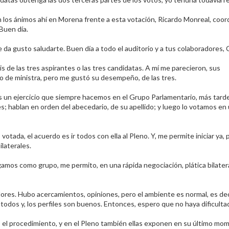
 los ánimos ahí en Morena frente a esta votación, Ricardo Monreal, coor
uen día.​
sto saludarte. Buen día a todo el auditorio y a tus colaboradores, Ci
is de las tres aspirantes o las tres candidatas. A mí me parecieron, sus
 de ministra, pero me gustó su desempeño, de las tres.​
 es un ejercicio que siempre hacemos en el Grupo Parlamentario, más tard
s; hablan en orden del abecedario, de su apellido; y luego lo votamos en
tada, el acuerdo es ir todos con ella al Pleno. Y, me permite iniciar ya, 
aterales.​
amos como grupo, me permito, en una rápida negociación, plática bilatera
dores. Hubo acercamientos, opiniones, pero el ambiente es normal, es dec
odos y, los perfiles son buenos. Entonces, espero que no haya dificultad
 el procedimiento, y en el Pleno también ellas exponen en su último mom