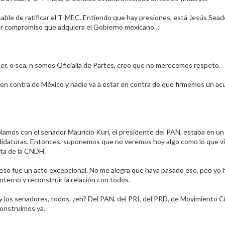
sable de ratificar el T-MEC. Entiendo que hay presiones, está Jesús Sea
ier compromiso que adquiera el Gobierno mexicano…​
 sea, n somos Oficialía de Partes, creo que no merecemos respeto.​
ar en contra de México y nadie va a estar en contra de que firmemos un a
lamos con el senador Mauricio Kuri, el presidente del PAN, estaba en u
andidaturas. Entonces, suponemos que no veremos hoy algo como lo que 
ta de la CNDH.​
ue un acto excepcional. No me alegra que haya pasado eso, peo yo 
nterno y reconstruir la relación con todos.​
 los senadores, todos, ¿eh? Del PAN, del PRI, del PRD, de Movimiento 
onstruimos ya.​