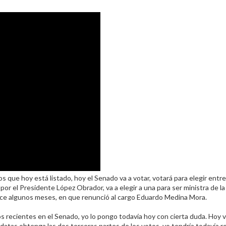
oy está listado, hoy el Senado va a votar, votará para elegir entre 
r el Presidente López Obrador, va a elegir a una para ser ministra de l
ace algunos meses, en que renunció al cargo Eduardo Medina Mora.​
recientes en el Senado, yo lo pongo todavía hoy con cierta duda. Hoy v
datas obtenga las dos terceras partes de los votos, yo tendría todavía re