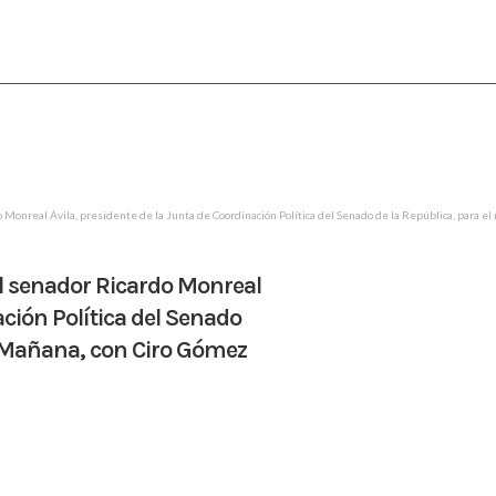
o Monreal Ávila, presidente de la Junta de Coordinación Política del Senado de la República, para e
 al senador Ricardo Monreal
ación Política del Senado
la Mañana, con Ciro Gómez