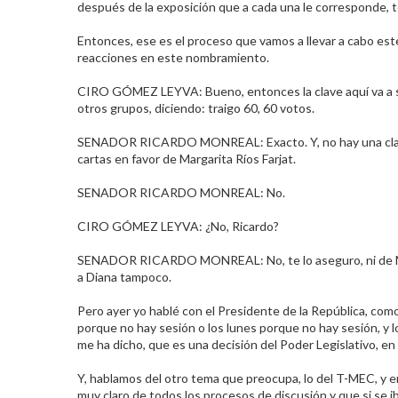
después de la exposición que a cada una le corresponde, t
Entonces, ese es el proceso que vamos a llevar a cabo es
reacciones en este nombramiento.​
CIRO GÓMEZ LEYVA: Bueno, entonces la clave aquí va a ser
otros grupos, diciendo: traigo 60, 60 votos.​
SENADOR RICARDO MONREAL: Exacto. Y, no hay una clara lí
cartas en favor de Margarita Ríos Farjat.​
SENADOR RICARDO MONREAL: No.​
CIRO GÓMEZ LEYVA: ¿No, Ricardo?​
SENADOR RICARDO MONREAL: No, te lo aseguro, ni de Maga
a Diana tampoco.​
Pero ayer yo hablé con el Presidente de la República, com
porque no hay sesión o los lunes porque no hay sesión, y l
me ha dicho, que es una decisión del Poder Legislativo, en
Y, hablamos del otro tema que preocupa, lo del T-MEC, y e
muy claro de todos los procesos de discusión y que si se ib