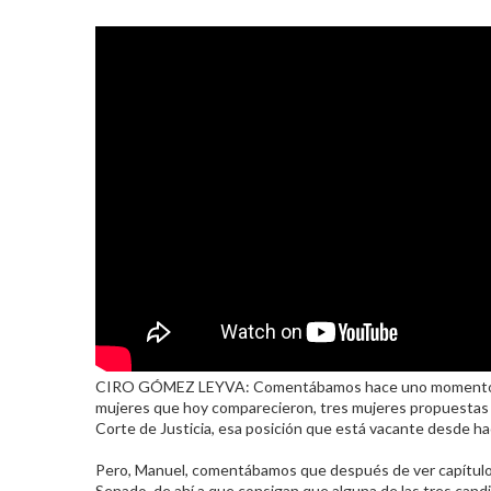
CIRO GÓMEZ LEYVA: Comentábamos hace uno momentos que h
mujeres que hoy comparecieron, tres mujeres propuestas po
Corte de Justicia, esa posición que está vacante desde h
Pero, Manuel, comentábamos que después de ver capítulos 
Senado, de ahí a que consigan que alguna de las tres candi