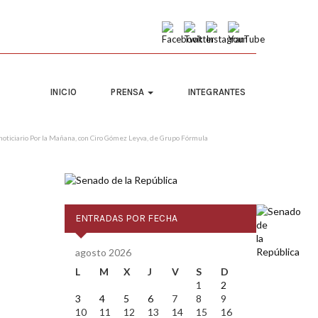
INICIO
PRENSA
INTEGRANTES
l noticiario Por la Mañana, con Ciro Gómez Leyva, de Grupo Fórmula
ENTRADAS POR FECHA
agosto 2026
L
M
X
J
V
S
D
1
2
3
4
5
6
7
8
9
10
11
12
13
14
15
16