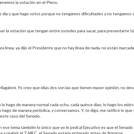
enemos la votación en el Pleno.​
te día y que hago votos porque no tengamos dificultades y no tengamos 
 la votación que tengan entre ustedes para sacar, para presentarte tú
nea, ya dijo el Presidente que no hay línea de nada, no están marcada
loni. Yo creo que ellas dos son las que tienen mayor opinión, no des
o lo hago de manera normal cada ocho, cada quince días; lo hago los miér
o hago de manera periódica, y conversamos. Y, te digo, me ratificó lo que
 este caso del Senado.​
n ese tema también lo único que yo le pedí al Ejecutivo es que el Senado
a a reabrir el T-MEC, el Senado estaría enterado antes de firmarse.​