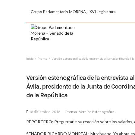
Grupo Parlamentario MORENA, LXVI Legislatura
Inicio
Prensa
Versión estenográfica de la entrevista al senador Ricardo Mon
Versión estenográfica de la entrevista 
Ávila, presidente de la Junta de Coordin
de la República
18 diciembre, 2018
Prensa
Versión Estenográfica
REPORTERO: Preguntarle su reacción sobre los salarios, el
SENADOR RICARDO MONREAL: Muy bueno. Yo ahora escrib