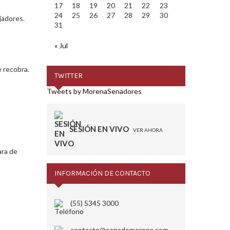
17
18
19
20
21
22
23
24
25
26
27
28
29
30
jadores.
31
« Jul
 recobra.
TWITTER
Tweets by MorenaSenadores
SESIÓN EN VIVO
VER AHORA
ra de
INFORMACIÓN DE CONTACTO
(55) 5345 3000
contacto@senadomorena.com