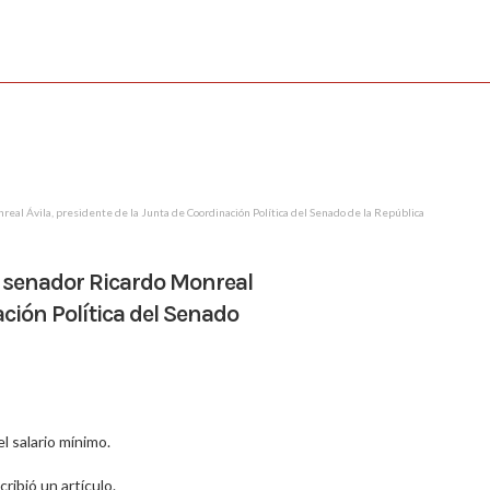
real Ávila, presidente de la Junta de Coordinación Política del Senado de la República
al senador Ricardo Monreal
ación Política del Senado
 salario mínimo.
ió un artículo.