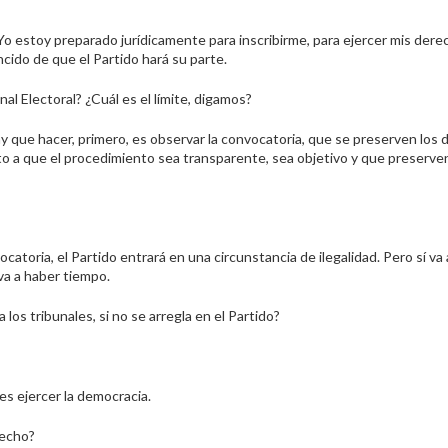
 Yo estoy preparado jurídicamente para inscribirme, para ejercer mis dere
ncido de que el Partido hará su parte.
nal Electoral? ¿Cuál es el límite, digamos?
ay que hacer, primero, es observar la convocatoria, que se preserven los
ento a que el procedimiento sea transparente, sea objetivo y que preserve
catoria, el Partido entrará en una circunstancia de ilegalidad. Pero sí va
va a haber tiempo.
 los tribunales, si no se arregla en el Partido?
es ejercer la democracia.
recho?