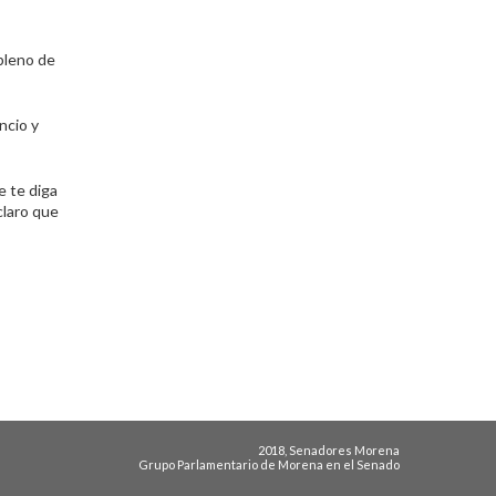
 pleno de
ncio y
e te diga
claro que
2018, Senadores Morena
Grupo Parlamentario de Morena en el Senado