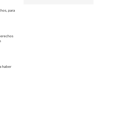
chos, para
 derechos
n
 a haber