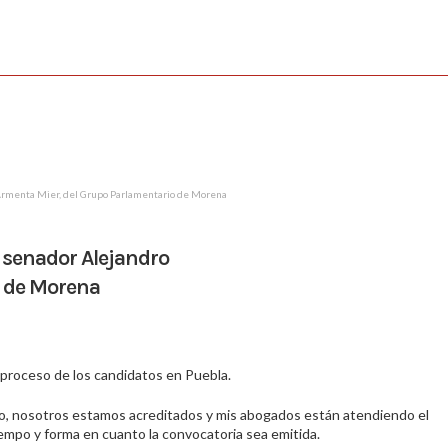
o Armenta Mier, del Grupo Parlamentario de Morena
l senador Alejandro
o de Morena
 proceso de los candidatos en Puebla.
o, nosotros estamos acreditados y mis abogados están atendiendo el
empo y forma en cuanto la convocatoria sea emitida.