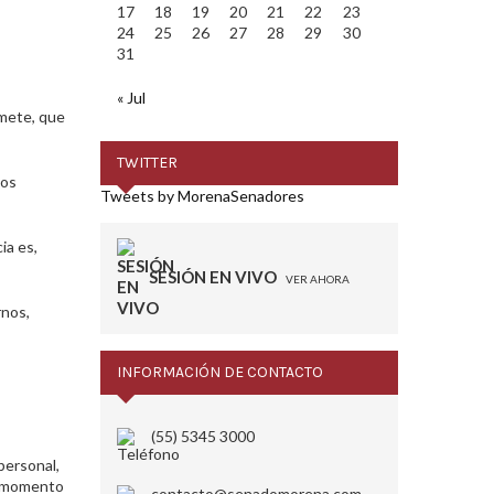
17
18
19
20
21
22
23
24
25
26
27
28
29
30
31
« Jul
 mete, que
TWITTER
dos
Tweets by MorenaSenadores
ia es,
SESIÓN EN VIVO
VER AHORA
rnos,
INFORMACIÓN DE CONTACTO
(55) 5345 3000
personal,
mo momento
contacto@senadomorena.com