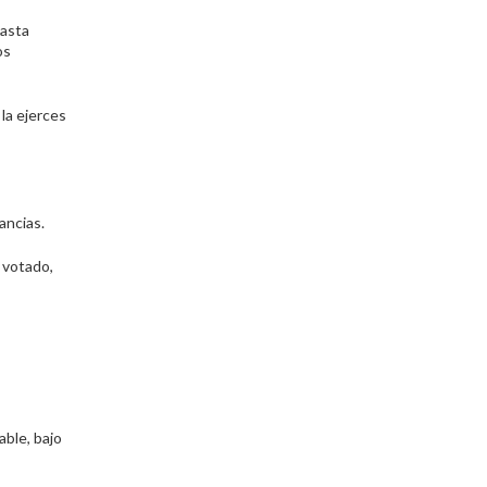
hasta
os
la ejerces
ancias.
 votado,
able, bajo