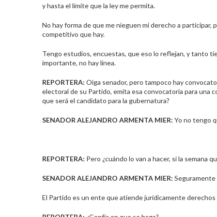
y hasta el límite que la ley me permita.
No hay forma de que me nieguen mi derecho a participar, p
competitivo que hay.
Tengo estudios, encuestas, que eso lo reflejan, y tanto tie
importante, no hay línea.
REPORTERA:
Oiga senador, pero tampoco hay convocatoria
electoral de su Partido, emita esa convocatoria para una c
que será el candidato para la gubernatura?
SENADOR ALEJANDRO ARMENTA MIER:
Yo no tengo qu
REPORTERA:
Pero ¿cuándo lo van a hacer, si la semana qu
SENADOR ALEJANDRO ARMENTA MIER:
Seguramente lo
El Partido es un ente que atiende jurídicamente derechos 
REPORTERA:
¿Confía en que se haga?