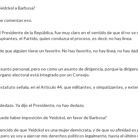
Yeidckol a Barbosa?
e comentas eso.
el Presidente de la República, fue muy claro en el sentido de que él no se
irantes, el Partido, quien conduzca el proceso, es decir, no hay línea.
e que alguien tiene un favorito. No hay favorito, no hay línea, no hay da
sunto personal, pero no como un asunto de dirigencia, porque la dirigenc
 órgano electoral está integrado por un Consejo.
statuto señala, en el Artículo 44, que militantes, y simpatizantes, y exte
dedazo. Ya dijo el Presidente, no hay dedazo.
uede haber imposición de Yeidckol, en favor de Barbosa?
ncido de que Yeidckol es una mujer demócrata, y de que su afinidad es 
, pero yo voy a ejercer mis derechos políticos legalmente, hasta el últi