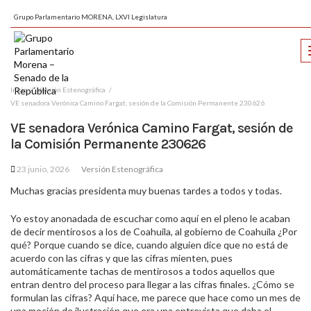
Grupo Parlamentario MORENA, LXVI Legislatura
Inicio
Versión Estenográfica
VE senadora Verónica Camino Fargat, sesión de la Comisión Permanente 230626
VE senadora Verónica Camino Fargat, sesión de
la Comisión Permanente 230626
23 junio, 2026
Versión Estenográfica
Muchas gracias presidenta muy buenas tardes a todos y todas.
Yo estoy anonadada de escuchar como aquí en el pleno le acaban
de decir mentirosos a los de Coahuila, al gobierno de Coahuila ¿Por
qué? Porque cuando se dice, cuando alguien dice que no está de
acuerdo con las cifras y que las cifras mienten, pues
automáticamente tachas de mentirosos a todos aquellos que
entran dentro del proceso para llegar a las cifras finales. ¿Cómo se
formulan las cifras? Aquí hace, me parece que hace como un mes de
una moción de ilustración que era una entrevista que daba el