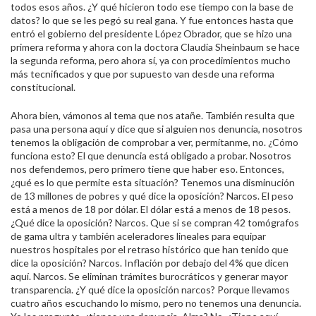
todos esos años. ¿Y qué hicieron todo ese tiempo con la base de
datos? lo que se les pegó su real gana. Y fue entonces hasta que
entró el gobierno del presidente López Obrador, que se hizo una
primera reforma y ahora con la doctora Claudia Sheinbaum se hace
la segunda reforma, pero ahora sí, ya con procedimientos mucho
más tecnificados y que por supuesto van desde una reforma
constitucional.
Ahora bien, vámonos al tema que nos atañe. También resulta que
pasa una persona aquí y dice que si alguien nos denuncia, nosotros
tenemos la obligación de comprobar a ver, permítanme, no. ¿Cómo
funciona esto? El que denuncia está obligado a probar. Nosotros
nos defendemos, pero primero tiene que haber eso. Entonces,
¿qué es lo que permite esta situación? Tenemos una disminución
de 13 millones de pobres y qué dice la oposición? Narcos. El peso
está a menos de 18 por dólar. El dólar está a menos de 18 pesos.
¿Qué dice la oposición? Narcos. Que si se compran 42 tomógrafos
de gama ultra y también aceleradores lineales para equipar
nuestros hospitales por el retraso histórico que han tenido que
dice la oposición? Narcos. Inflación por debajo del 4% que dicen
aquí. Narcos. Se eliminan trámites burocráticos y generar mayor
transparencia. ¿Y qué dice la oposición narcos? Porque llevamos
cuatro años escuchando lo mismo, pero no tenemos una denuncia.