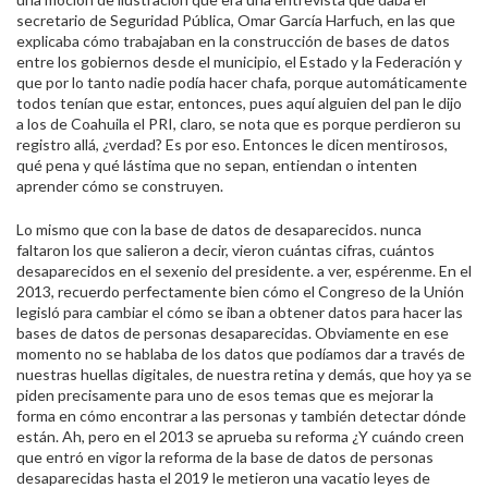
secretario de Seguridad Pública, Omar García Harfuch, en las que
explicaba cómo trabajaban en la construcción de bases de datos
entre los gobiernos desde el municipio, el Estado y la Federación y
que por lo tanto nadie podía hacer chafa, porque automáticamente
todos tenían que estar, entonces, pues aquí alguien del pan le dijo
a los de Coahuila el PRI, claro, se nota que es porque perdieron su
registro allá, ¿verdad? Es por eso. Entonces le dicen mentirosos,
qué pena y qué lástima que no sepan, entiendan o intenten
aprender cómo se construyen.
Lo mismo que con la base de datos de desaparecidos. nunca
faltaron los que salieron a decir, vieron cuántas cifras, cuántos
desaparecidos en el sexenio del presidente. a ver, espérenme. En el
2013, recuerdo perfectamente bien cómo el Congreso de la Unión
legisló para cambiar el cómo se iban a obtener datos para hacer las
bases de datos de personas desaparecidas. Obviamente en ese
momento no se hablaba de los datos que podíamos dar a través de
nuestras huellas digitales, de nuestra retina y demás, que hoy ya se
piden precisamente para uno de esos temas que es mejorar la
forma en cómo encontrar a las personas y también detectar dónde
están. Ah, pero en el 2013 se aprueba su reforma ¿Y cuándo creen
que entró en vigor la reforma de la base de datos de personas
desaparecidas hasta el 2019 le metieron una vacatio leyes de