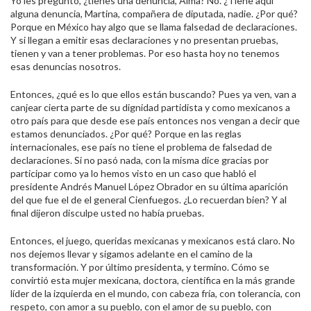
Yo les pregunto, ¿tienes una denuncia, Alma? No. ¿Tiene aquí
alguna denuncia, Martina, compañera de diputada, nadie. ¿Por qué?
Porque en México hay algo que se llama falsedad de declaraciones.
Y si llegan a emitir esas declaraciones y no presentan pruebas,
tienen y van a tener problemas. Por eso hasta hoy no tenemos
esas denuncias nosotros.
Entonces, ¿qué es lo que ellos están buscando? Pues ya ven, van a
canjear cierta parte de su dignidad partidista y como mexicanos a
otro país para que desde ese país entonces nos vengan a decir que
estamos denunciados. ¿Por qué? Porque en las reglas
internacionales, ese país no tiene el problema de falsedad de
declaraciones. Si no pasó nada, con la misma dice gracias por
participar como ya lo hemos visto en un caso que habló el
presidente Andrés Manuel López Obrador en su última aparición
del que fue el de el general Cienfuegos. ¿Lo recuerdan bien? Y al
final dijeron disculpe usted no había pruebas.
Entonces, el juego, queridas mexicanas y mexicanos está claro. No
nos dejemos llevar y sigamos adelante en el camino de la
transformación. Y por último presidenta, y termino. Cómo se
convirtió esta mujer mexicana, doctora, científica en la más grande
líder de la izquierda en el mundo, con cabeza fría, con tolerancia, con
respeto, con amor a su pueblo, con el amor de su pueblo, con