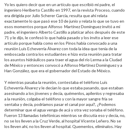
Yo les quiero decir que en un artículo que escribió mi padre, el
ingeniero Heriberto Castillo en 1997, en la revista Proceso, cuando
era dirigida por Julio Scherer García, resulta que ahí relata
exactamente lo que pasó ese 10 de junio y relata lo que se tuvo en
esos momentos porque Alfonso Martínez Domínguez invitó a mi
padre, el ingeniero Alberto Castillo a platicar años después de este
71 y le dijo, le confesó lo que había pasado y los invito a leer ese
artículo porque habla como en los Pinos había convocado a una
reunión Luis Echeverría Álvarez con toda la idea que tenía de la
emboscada contra los estudiantes e hizo esta reunión para tratar
los asuntos hidráulicos para traer el agua del río Lerma a la Ciudad
de México y entonces convocó a Alfonso Martínez Domínguez y a
Han González, que era el gobernador del Estado de México.
Y mientras pasaba la reunión, contestaba el teléfono Luis
Echeverría Álvarez y le decían lo que estaba pasando, que estaban
asesinando a los jóvenes y decía, quémenlos, apílenlos y regresaba
a la reunión, colgaba el teléfono y con la mayor sangre fría se
sentaba y decía, podríamos pasar el canal por aquí?, ¿Podemos
determinar que el agua venga de acá y otra vez sonaba el teléfono.
Fueron 13 llamadas telefónicas mientras se discutía eso y decía, no,
no se los lleven a la Cruz Verde, al hospital Vicente Leñero. No se
los lleven ahí, no los lleven al hospital. Quemenlos, elimínalos. Hay