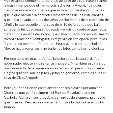
Hoy estamos conmemorando el 10 de junio de 1971, hace 55 años
ni más ni menos que el mismo Luis Echeverría Álvarez fue quien
mandó asesinar a los jóvenes que estaban protestando. jóvenes
que lo que hacían era defender los derechos de los estudiantes
que había pasado apenas dos años y ocho meses de la represión de
1968 y lo que sucedió en el caso de el 10 de junio fue que Luis
Echeverría les puso una emboscada y él mismo confesó que había
matado dos pájaros de un tiro, que había quitado con eso al llamado
Alconzo Martínez Domínguez, el regente en esa época, porque los
jóvenes a lo mejor no tienen esta historia, pero en esta ciudad de
México había regentes y no teníamos jefes de gobierno electos.
Por eso durante mucho tiempo la lucha desde la izquierda fue
gobernador electo y no regente impuesto. Y también eso ha sido
una conquista de la izquierda en este país, el que ahora podamos
elegir a quienes son los jefes y jefas de gobierno, como es el es el
caso de Clara Brugada.
Pero ¿quiénes tienen como antecedentes a estos personajes?
Dicen, es que ganó realmente el Partido Revolucionario en
Coahuila. Ganaron sus prácticas corruptas de siempre. Eso fue lo
que hicieron. Pero eso se viene denunciando desde hace mucho
tiempo.