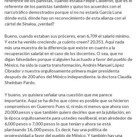
referente de los panistas, cuando estaba Felipe Calderón, que es el
referente de los panistas también y quiso los acuerdos con el
narcotráfico demostrados porque si no no estaría García Luna
dónde está, dónde hay un reconocimiento de esta alianza con el
cártel de Sinaloa, ¿verdad?
Bueno, cuando estaban sus próceres, eran 6,709 el salario mínimo.
Y este ha venido creciendo ¿a cuánto creen? 20,351. Aquí nada
más una muestra de la diferencia que existe en cuanto a la
recuperación salarial en el caso de los docentes. O sea, que no
digan falsedades porque si alguien ha actuado a favor del pueblo de
México, ha sido la cuarta transformación, Andrés Manuel López
Obrador y nuestra orgullosamente primera mujer presidenta
después de 200 años del México independiente. la doctora Claudia
Sheinban Pardo.
Y bueno, yo quisiera señalar una cuestión que me parece
importante. Aquí se ha dicho que cómo es posible que se hicieron
compromisos en Guerrero Pues sí, ni más ni menos que ahora son
20,000 pesos y que también quiero decirles que en la jubilación, en
la época orgullosamente para ustedes neoliberal, eran alrededor de
6,000 pesos o 7,000 pesos lo que tenían y ahora se está
planteando 16,.000 pesos. Es decir, hay una política de
progresividad a favor del pueblo de México. Y también hay una