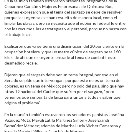
En la reunión también estuvieron presentes integrantes de la
Coparmex Cancún y Mujeres Empresarias de Quintana Roo,
quienes expresaron que el tema del sargazo se debe de resolver,
porque las urgencias se han resuelto de manera local, como el
limpiar las playas, pero se necesita que el gobierno federal le entre
con los recursos, las estrategias y el personal, porque no basta con
el trabajo local.
Explicaron que ya se tiene una disminución del 20 por ciento en la
ocupación hotelera, y que un metro cúbico de sargazo pesa 160
kilos, de ahí que es urgente entrarle al tema de combatir este
desmedido recale.
Dijeron que el sargazo debe ser un tema integral, por eso en el
Senado se pide que intervengan, porque este no es un tema de
colores, es un tema de México; pero no solo del país, sino que hay
otras 19 nacional del Caribe que sufren por el sargazo, “pero
tenemos que ser punta de lanza para juntar a todos y saber qué
origina el problema”.
En la reunión también estuvieron los senadores panistas Josefina
Vázquez Mota, Mayuli Latifa Martínez Simón y José Erandi
Bermúdez Méndez; además de Martha Lucía Micher Camarena y
Freyda Marybel Villegas Canché, de Morena.