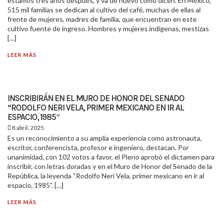
estamos tres años después, y va de nuevo como dicen. En México,
515 mil familias se dedican al cultivo del café, muchas de ellas al
frente de mujeres, madres de familia, que encuentran en este
cultivo fuente de ingreso. Hombres y mujeres indígenas, mestizas
[…]
LEER MÁS
INSCRIBIRÁN EN EL MURO DE HONOR DEL SENADO
“RODOLFO NERI VELA, PRIMER MEXICANO EN IR AL
ESPACIO, 1985″
8 abril, 2025
Es un reconocimiento a su amplia experiencia como astronauta,
escritor, conferencista, profesor e ingeniero, destacan. Por
unanimidad, con 102 votos a favor, el Pleno aprobó el dictamen para
inscribir, con letras doradas y en el Muro de Honor del Senado de la
República, la leyenda “Rodolfo Neri Vela, primer mexicano en ir al
espacio, 1985”. […]
LEER MÁS